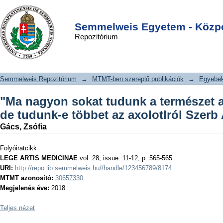
"Ma nagyon sokat tudunk a természet
DSpace/Manakin Repository
Login
apróka részleteiről" - de tudunk-e
Semmelweis Egyetem - Közpo
Repozitórium
többet az axolotlról Szerb Antalnál?
Semmelweis Repozitórium
→
MTMT-ben szereplő publikációk
→
Egyebe
"Ma nagyon sokat tudunk a természet ap
de tudunk-e többet az axolotlról Szerb
Gács, Zsófia
Folyóiratcikk
LEGE ARTIS MEDICINAE
vol.:28, issue.:11-12, p.:565-565.
URI:
http://repo.lib.semmelweis.hu//handle/123456789/8174
MTMT azonosító:
30657330
Megjelenés éve:
2018
Teljes nézet