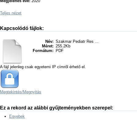
Megjelenés éve:
2020
Teljes nézet
Kapcsolódó fájlok:
Név:
Szakmar Pediatr Res ...
Méret:
255.2Kb
Formátum:
PDF
A fájl jelenleg csak egyetemi IP címről érhető el.
Megtekintés/
Megnyitás
Ez a rekord az alábbi gyűjteményekben szerepel:
Egyebek