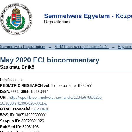
May 2020 ECI biocommentary
DSpace/Manakin Repository
Login
Semmelweis Egyetem - Közpo
Repozitórium
Semmelweis Repozitórium
→
MTMT-ben szereplő publikációk
→
Egyebe
May 2020 ECI biocommentary
Szakmár, Enikő
Folyóiratcikk
PEDIATRIC RESEARCH
vol.:87, issue.:6, p.:977-977.
ISSN:
0031-3998 1530-0447
URI:
http://repo.lib.semmelweis.hu//handle/123456789/8266
10.1038/s41390-020-0811-z
MTMT azonosító:
31203616
WoS ID:
000514535500001
Scopus ID:
85079821926
PubMed ID:
32061196