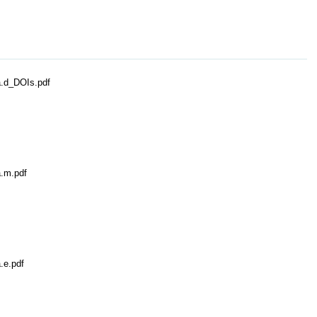
.d_DOIs.pdf
.m.pdf
.e.pdf