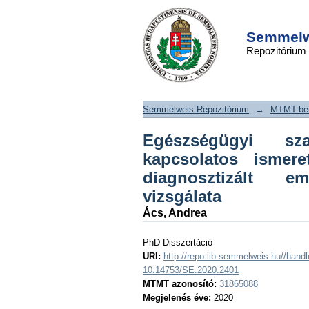
Egészségügyi szakd
DSpace/Manakin Repository
zavarokkal kapcsol
Semmelwe
Repozitórium
és a mentális
diagnosztizált emb
attitűdjének vizsgála
Semmelweis Repozitórium
→
MTMT-ben
Egészségügyi sza
kapcsolatos ismer
diagnosztizált e
vizsgálata
Ács, Andrea
PhD Disszertáció
URI:
http://repo.lib.semmelweis.hu//han
10.14753/SE.2020.2401
MTMT azonosító:
31865088
Megjelenés éve:
2020