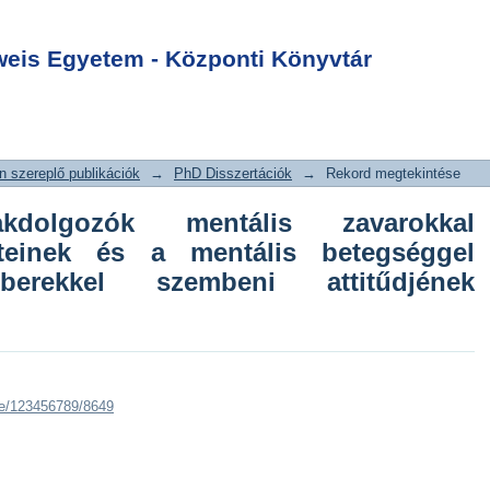
olgozók mentális
Login
atos ismereteinek
is Egyetem - Központi Könyvtár
 betegséggel
erekkel szembeni
ta
 szereplő publikációk
→
PhD Disszertációk
→
Rekord megtekintése
kdolgozók mentális zavarokkal
eteinek és a mentális betegséggel
mberekkel szembeni attitűdjének
dle/123456789/8649