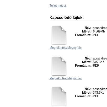
Teljes nézet
Kapcsolódó fájlok:
Név:
acsandrea
Méret:
6.569Mb
Formátum:
PDF
Megtekintés/
Megnyitás
Név:
acsandrea
Méret:
375.3Kb
Formátum:
PDF
Megtekintés/
Megnyitás
Név:
acsandrea
Méret:
343.6Kb
Formátum:
PDF