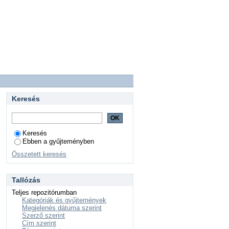
Keresés
Keresés
Ebben a gyűjteményben
Összetett keresés
Tallózás
Teljes repozitórumban
Kategóriák és gyűjtemények
Megjelenés dátuma szerint
Szerző szerint
Cím szerint