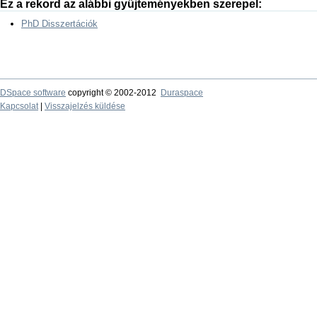
Ez a rekord az alábbi gyűjteményekben szerepel:
PhD Disszertációk
DSpace software
copyright © 2002-2012
Duraspace
Kapcsolat
|
Visszajelzés küldése