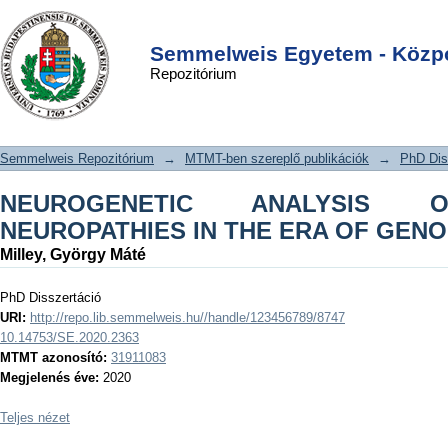
NEUROGENETIC ANALYSIS OF
DSpace/Manakin Repository
Login
HEREDITARY NEUROPATHIES IN THE
Semmelweis Egyetem - Közpo
Repozitórium
ERA OF GENOMIC MEDICINE
Semmelweis Repozitórium
→
MTMT-ben szereplő publikációk
→
PhD Dis
NEUROGENETIC ANALYSIS O
NEUROPATHIES IN THE ERA OF GENO
Milley, György Máté
PhD Disszertáció
URI:
http://repo.lib.semmelweis.hu//handle/123456789/8747
10.14753/SE.2020.2363
MTMT azonosító:
31911083
Megjelenés éve:
2020
Teljes nézet