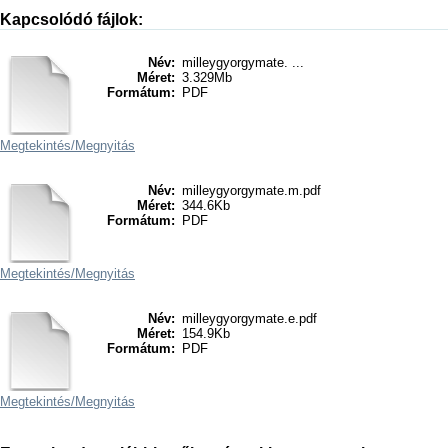
Kapcsolódó fájlok:
Név:
milleygyorgymate. ...
Méret:
3.329Mb
Formátum:
PDF
Megtekintés/
Megnyitás
Név:
milleygyorgymate.m.pdf
Méret:
344.6Kb
Formátum:
PDF
Megtekintés/
Megnyitás
Név:
milleygyorgymate.e.pdf
Méret:
154.9Kb
Formátum:
PDF
Megtekintés/
Megnyitás