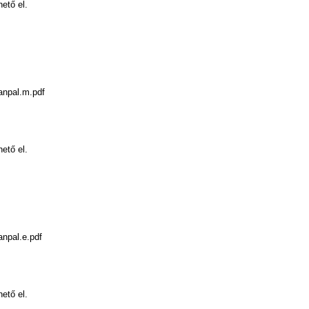
hető el.
anpal.m.pdf
hető el.
anpal.e.pdf
hető el.