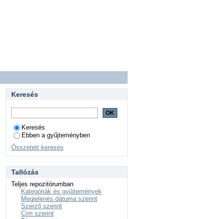
Keresés
Keresés
Ebben a gyűjteményben
Összetett keresés
Tallózás
Teljes repozitórumban
Kategóriák és gyűjtemények
Megjelenés dátuma szerint
Szerző szerint
Cím szerint