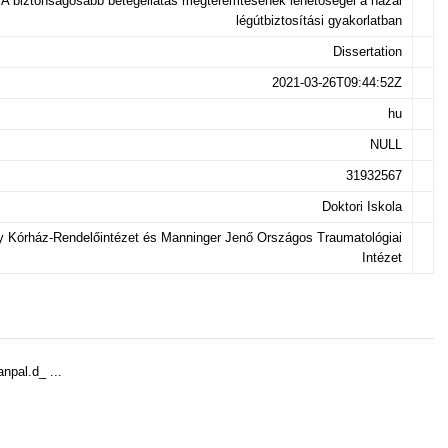
A biztonságosabb betegellátás megteremtésének lehetőségei a hazai
légútbiztosítási gyakorlatban
Dissertation
2021-03-26T09:44:52Z
hu
NULL
31932567
Doktori Iskola
y Kórház-Rendelőintézet és Manninger Jenő Országos Traumatológiai
Intézet
npal.d_ ...