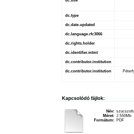
dc.title
dc.type
dc.date.updated
dc.language.rfc3066
dc.rights.holder
dc.identifier.mtmt
dc.contributor.institution
dc.contributor.institution
Péterf
Kapcsolódó fájlok:
Név:
szucszolta
Méret:
2.550Mb
Formátum:
PDF