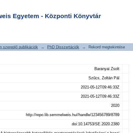
b betegellátás
Login
hetőségei a hazai
is Egyetem - Központi Könyvtár
orlatban
 szereplő publikációk
→
PhD Disszertációk
→
Rekord megtekintése
Baranyai Zsolt
Szűcs, Zoltán Pál
2021-05-12T09:46:33Z
2021-05-12T09:46:33Z
2020
http://repo.lib.semmelweis.hu//handle/123456789/8789
doi:10.14753/SE.2020.2380