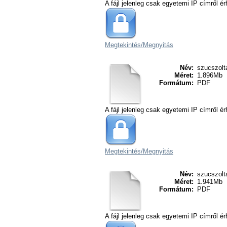
A fájl jelenleg csak egyetemi IP címről ér
Megtekintés/
Megnyitás
Név:
szucszolt
Méret:
1.896Mb
Formátum:
PDF
A fájl jelenleg csak egyetemi IP címről ér
Megtekintés/
Megnyitás
Név:
szucszolt
Méret:
1.941Mb
Formátum:
PDF
A fájl jelenleg csak egyetemi IP címről ér