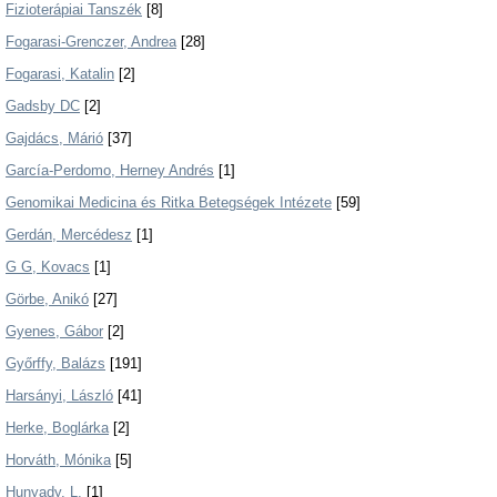
Fizioterápiai Tanszék
[8]
Fogarasi-Grenczer, Andrea
[28]
Fogarasi, Katalin
[2]
Gadsby DC
[2]
Gajdács, Márió
[37]
García-Perdomo, Herney Andrés
[1]
Genomikai Medicina és Ritka Betegségek Intézete
[59]
Gerdán, Mercédesz
[1]
G G, Kovacs
[1]
Görbe, Anikó
[27]
Gyenes, Gábor
[2]
Győrffy, Balázs
[191]
Harsányi, László
[41]
Herke, Boglárka
[2]
Horváth, Mónika
[5]
Hunyady, L.
[1]