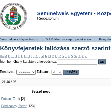
Könyvfejezetek tallózása szerző
DSpace/Manakin Repository
Login
szerint
Semmelweis Egyetem - Közpo
Repozitórium
Semmelweis Repozitórium
→
MTMT-ben szereplő publikációk
→
Könyvfe
Könyvfejezetek tallózása szerző szerint
0-9
A
B
C
D
E
F
G
H
I
J
K
L
M
N
O
P
Q
R
S
T
U
V
W
X
Y
Z
Írjon be néhány karaktert a kereséshez:
Rendezés:
Találatok:
21-40 / 95
Szerző neve
Fabian, Zsolt
[2]
Ferdinandy, Péter
[123]