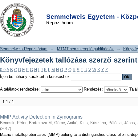
Könyvfejezetek tallózása szerző
DSpace/Manakin Repository
Login
szerint "Bartekova M"
Semmelweis Egyetem - Közpo
Repozitórium
Semmelweis Repozitórium
→
MTMT-ben szereplő publikációk
→
Könyvfe
Könyvfejezetek tallózása szerző szerin
0-9
A
B
C
D
E
F
G
H
I
J
K
L
M
N
O
P
Q
R
S
T
U
V
W
X
Y
Z
Írjon be néhány karaktert a kereséshez:
A találatok rendezése:
Rendezés:
Talál
1-1 / 1
MMP Activity Detection in Zymograms
Bencsik, Péter
;
Bartekova M
;
Görbe, Anikó
;
Kiss, Krisztina
;
Pálóczi, János
;
(
2017
)
Matrix metalloproteinases (MMP) belong to a distinguished class of zinc-d