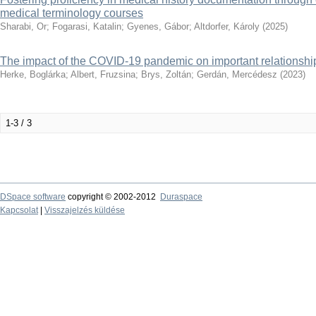
medical terminology courses
Sharabi, Or
;
Fogarasi, Katalin
;
Gyenes, Gábor
;
Altdorfer, Károly
(
2025
)
The impact of the COVID-19 pandemic on important relationshi
Herke, Boglárka
;
Albert, Fruzsina
;
Brys, Zoltán
;
Gerdán, Mercédesz
(
2023
)
1-3 / 3
DSpace software
copyright © 2002-2012
Duraspace
Kapcsolat
|
Visszajelzés küldése