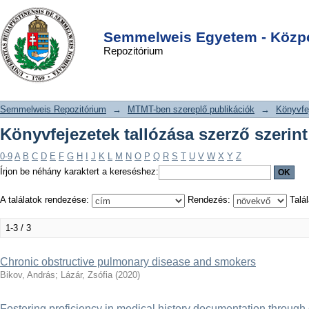
Könyvfejezetek tallózása szerző
DSpace/Manakin Repository
Login
szerint "Doktori Iskola"
Semmelweis Egyetem - Közpo
Repozitórium
Semmelweis Repozitórium
→
MTMT-ben szereplő publikációk
→
Könyvfe
Könyvfejezetek tallózása szerző szerint
0-9
A
B
C
D
E
F
G
H
I
J
K
L
M
N
O
P
Q
R
S
T
U
V
W
X
Y
Z
Írjon be néhány karaktert a kereséshez:
A találatok rendezése:
Rendezés:
Talál
1-3 / 3
Chronic obstructive pulmonary disease and smokers
Bikov, András
;
Lázár, Zsófia
(
2020
)
Fostering proficiency in medical history documentation throug