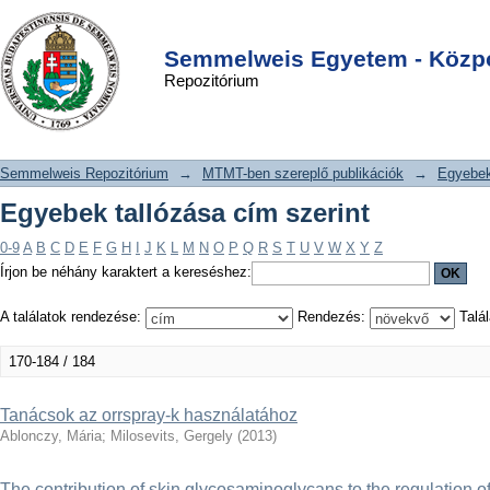
Egyebek tallózása cím szerint
DSpace/Manakin Repository
Login
Semmelweis Egyetem - Közpo
Repozitórium
Semmelweis Repozitórium
→
MTMT-ben szereplő publikációk
→
Egyebe
Egyebek tallózása cím szerint
0-9
A
B
C
D
E
F
G
H
I
J
K
L
M
N
O
P
Q
R
S
T
U
V
W
X
Y
Z
Írjon be néhány karaktert a kereséshez:
A találatok rendezése:
Rendezés:
Talál
170-184 / 184
Tanácsok az orrspray-k használatához
Ablonczy, Mária
;
Milosevits, Gergely
(
2013
)
The contribution of skin glycosaminoglycans to the regulation o