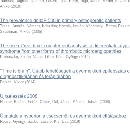
Todesca Dagmar
;
Németh, László
;
Igaz, Péter
;
Rigó, János
;
Sziller, István
;
K
Anikó
(
2018
)
The prevalence deltaF-508 in primary osteoporotic patients
Treszl, András
;
Németh, Krisztina
;
Kocsis, István
;
Vásárhelyi, Barna
;
Fekete
Szathmári, Miklós
(
2005
)
The use of 'real-time' complement analysis to differentiate atyp
syndrome from other forms of thrombotic microangiopathies
Prohászka, Zoltán
;
Varga, Lilian
;
Füst, György
(
2012
)
"Time is brain". Újabb lehetőségek a gyermekkori epilepsziás 
diagnosztikájában és terápiájában
Farkas, Viktor
(
2014
)
Újraélesztés 2008
Hauser, Balázs
;
Fritúz, Gábor
;
Gál, János
;
Pénzes, István
(
2008
)
Útmutató a hypertonia csecsemő- és gyermekkori ellátásához
Reusz, György
;
Szabó, László
;
Kis, Éva
(
2019
)