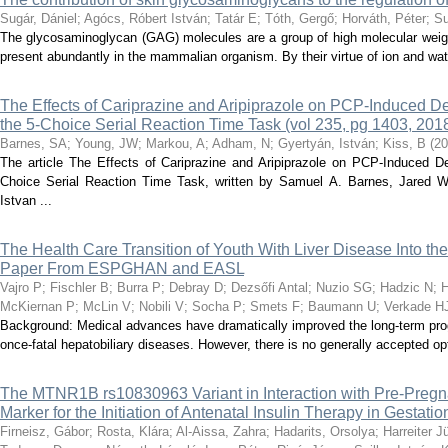
Sugár, Dániel
;
Agócs, Róbert István
;
Tatár E
;
Tóth, Gergő
;
Horváth, Péter
;
Su
The glycosaminoglycan (GAG) molecules are a group of high molecular weigh
present abundantly in the mammalian organism. By their virtue of ion and wate
The Effects of Cariprazine and Aripiprazole on PCP-Induced Def
the 5-Choice Serial Reaction Time Task (vol 235, pg 1403, 201
Barnes, SA
;
Young, JW
;
Markou, A
;
Adham, N
;
Gyertyán, István
;
Kiss, B
(
20
The article The Effects of Cariprazine and Aripiprazole on PCP-Induced De
Choice Serial Reaction Time Task, written by Samuel A. Barnes, Jared 
Istvan ...
The Health Care Transition of Youth With Liver Disease Into th
Paper From ESPGHAN and EASL
Vajro P
;
Fischler B
;
Burra P
;
Debray D
;
Dezsőfi Antal
;
Nuzio SG
;
Hadzic N
;
H
McKiernan P
;
McLin V
;
Nobili V
;
Socha P
;
Smets F
;
Baumann U
;
Verkade H
Background: Medical advances have dramatically improved the long-term prog
once-fatal hepatobiliary diseases. However, there is no generally accepted opt
The MTNR1B rs10830963 Variant in Interaction with Pre-Preg
Marker for the Initiation of Antenatal Insulin Therapy in Gestati
Firneisz, Gábor
;
Rosta, Klára
;
Al-Aissa, Zahra
;
Hadarits, Orsolya
;
Harreiter J