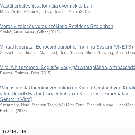
Vastúlterhelés ritka formája gyermekkorban
Malik, Anikó
;
Várkonyi, Ildikó
;
Dezsőfi, Antal
(
2015
)
Véres vizelet és véres széklet a Rezidens Szalonban
Szabó, Attila
;
Veres, Gábor
(
2015
)
Virtual Neonatal Echocardiographic Training System (VNETS)
Siassi Bijan
;
Ebrahimi Mahmood
;
Noori Shahab
;
Sheng Shuyang
;
Ghosh Debj
Vita: A hit szerepe: Segítség vagy gát a terápiában, a tanácsa
Perczel Forintos, Dóra
(
2015
)
Wachstumsfaktorenkonzentration im Kulturüberstand von Kera
vitro [Growth Factor Concentration in Keratocyte Supernatant a
Serum In Vitro]
Szentmáry, Nóra
;
Stachon Tanja
;
Wu Ming-Feng
;
Bischoff Mona
;
Huber Manu
Berthold
(
2018
)
170-184 / 184