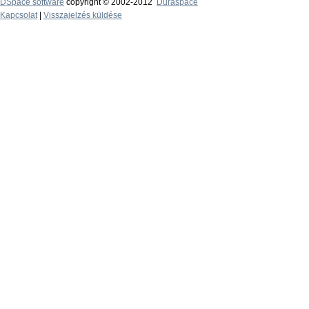
DSpace software
copyright © 2002-2012
Duraspace
Kapcsolat
|
Visszajelzés küldése