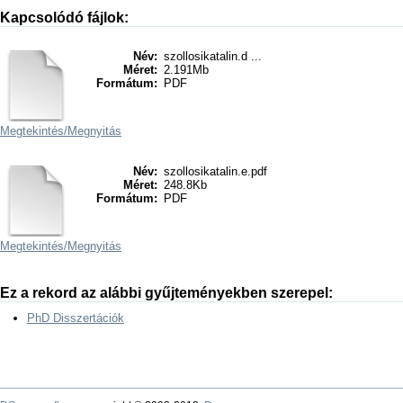
Kapcsolódó fájlok:
Név:
szollosikatalin.d ...
Méret:
2.191Mb
Formátum:
PDF
Megtekintés/
Megnyitás
Név:
szollosikatalin.e.pdf
Méret:
248.8Kb
Formátum:
PDF
Megtekintés/
Megnyitás
Ez a rekord az alábbi gyűjteményekben szerepel:
PhD Disszertációk