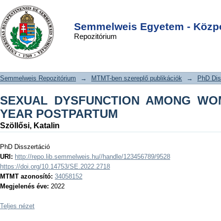
SEXUAL DYSFUNCTION AMONG
DSpace/Manakin Repository
Login
WOMEN IN THE FIRST YEAR
Semmelweis Egyetem - Közpo
Repozitórium
POSTPARTUM
Semmelweis Repozitórium
→
MTMT-ben szereplő publikációk
→
PhD Dis
SEXUAL DYSFUNCTION AMONG WOM
YEAR POSTPARTUM
Szöllősi, Katalin
PhD Disszertáció
URI:
http://repo.lib.semmelweis.hu//handle/123456789/9528
https://doi.org/10.14753/SE.2022.2718
MTMT azonosító:
34058152
Megjelenés éve:
2022
Teljes nézet