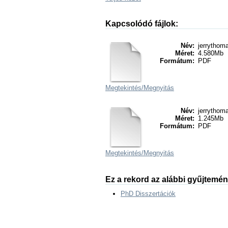
Kapcsolódó fájlok:
Név:
jerrythom
Méret:
4.580Mb
Formátum:
PDF
Megtekintés/
Megnyitás
Név:
jerrythom
Méret:
1.245Mb
Formátum:
PDF
Megtekintés/
Megnyitás
Ez a rekord az alábbi gyűjtemé
PhD Disszertációk