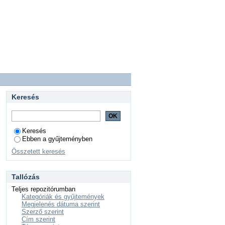
Keresés
Keresés
Ebben a gyűjteményben
Összetett keresés
Tallózás
Teljes repozitórumban
Kategóriák és gyűjtemények
Megjelenés dátuma szerint
Szerző szerint
Cím szerint