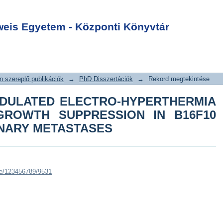
F MODULATED
Login
ERMIA INDUCED
is Egyetem - Központi Könyvtár
UPPRESSION IN
MA PULMONARY
 szereplő publikációk
→
PhD Disszertációk
→
Rekord megtekintése
DULATED ELECTRO-HYPERTHERMIA
GROWTH SUPPRESSION IN B16F10
NARY METASTASES
dle/123456789/9531