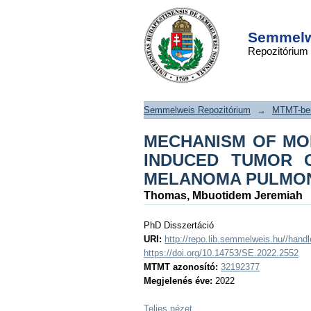
MECHANISM O
DSpace/Manakin Repository
ELECTRO-HYPERTH
Semmelwe
Repozitórium
TUMOR GROWTH S
B16F10 MELANO
METASTASES
Semmelweis Repozitórium
→
MTMT-ben
MECHANISM OF MO
INDUCED TUMOR 
MELANOMA PULMO
Thomas, Mbuotidem Jeremiah
PhD Disszertáció
URI:
http://repo.lib.semmelweis.hu//han
https://doi.org/10.14753/SE.2022.2552
MTMT azonosító:
32192377
Megjelenés éve:
2022
Teljes nézet