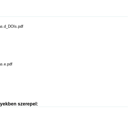
as.d_DOIs.pdf
as.e.pdf
nyekben szerepel: