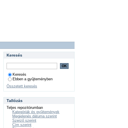
Keresés
Keresés
Ebben a gyűjteményben
Összetett keresés
Tallózás
Teljes repozitórumban
Kategóriák és gyűjtemények
Megjelenés dátuma szerint
Szerző szerint
Cím szerint