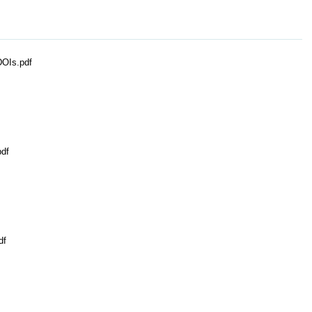
DOIs.pdf
pdf
df