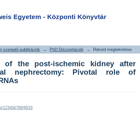
ry of the post-
Login
 after delayed
is Egyetem - Központi Könyvtár
tomy: Pivotal role
 miRNAs
 szereplő publikációk
→
PhD Disszertációk
→
Rekord megtekintése
y of the post-ischemic kidney after
eral nephrectomy: Pivotal role of
iRNAs
dle/123456789/9533