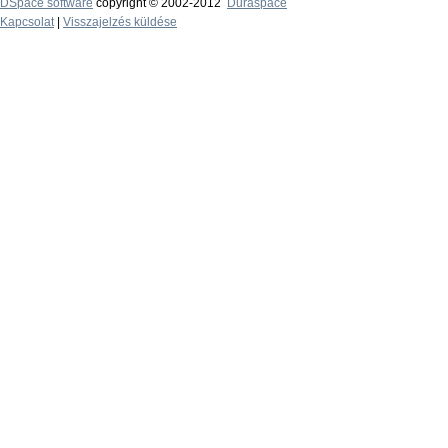
DSpace software
copyright © 2002-2012
Duraspace
Kapcsolat
|
Visszajelzés küldése