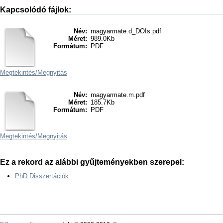
Kapcsolódó fájlok:
Név:
magyarmate.d_DOIs.pdf
Méret:
989.0Kb
Formátum:
PDF
Megtekintés/
Megnyitás
Név:
magyarmate.m.pdf
Méret:
185.7Kb
Formátum:
PDF
Megtekintés/
Megnyitás
Ez a rekord az alábbi gyűjteményekben szerepel:
PhD Disszertációk