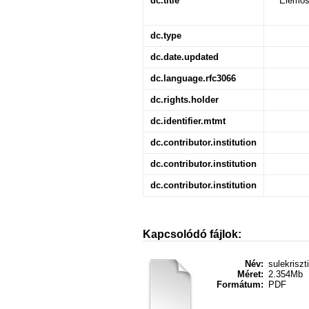
dc.title
Elemöss
dc.type
dc.date.updated
dc.language.rfc3066
dc.rights.holder
dc.identifier.mtmt
dc.contributor.institution
dc.contributor.institution
dc.contributor.institution
Kapcsolódó fájlok:
Név:
sulekriszt
Méret:
2.354Mb
Formátum:
PDF