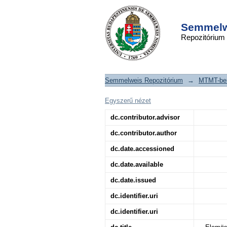
Elemösszetétel és r
DSpace/Manakin Repository
vizsgálata növényi-,
Semmelwe
Repozitórium
szervezetekben
Semmelweis Repozitórium
→
MTMT-ben
Egyszerű nézet
dc.contributor.advisor
dc.contributor.author
dc.date.accessioned
dc.date.available
dc.date.issued
dc.identifier.uri
dc.identifier.uri