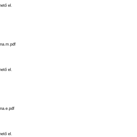
hető el.
ina.m.pdf
hető el.
ina.e.pdf
hető el.