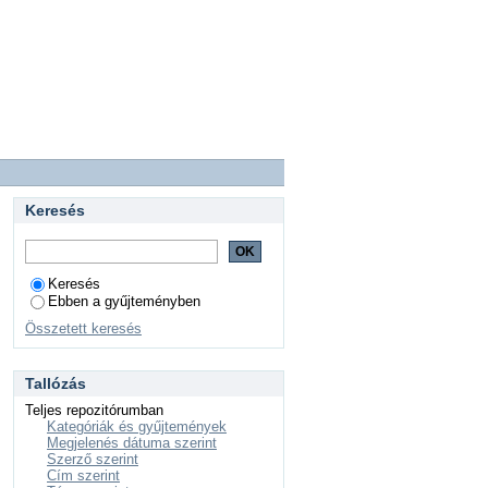
Keresés
Keresés
Ebben a gyűjteményben
Összetett keresés
Tallózás
Teljes repozitórumban
Kategóriák és gyűjtemények
Megjelenés dátuma szerint
Szerző szerint
Cím szerint