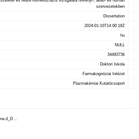
zetétel és redox-homeosztázis vizsgálata növényi-, állati- és humán
szervezetekben
Dissertation
2024-01-10T14:00:18Z
hu
NULL
34493736
Doktori Iskola
Farmakognóziai Intézet
Plazmakémiai Kutatócsoport
ina.d_D ...