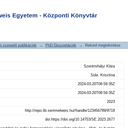
edox-homeosztázis
Login
 állati- és humán
is Egyetem - Központi Könyvtár
 szereplő publikációk
→
PhD Disszertációk
→
Rekord megtekintése
Szentmihályi Klára
Süle, Krisztina
2024-03-20T08:59:35Z
2024-03-20T08:59:35Z
2023
http://repo.lib.semmelweis.hu//handle/123456789/9718
doi:https://doi.org/10.14753/SE.2023.2677