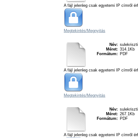
A fájl jelenleg csak egyetemi IP címről ér
Megtekintés/
Megnyitás
Név:
sulekriszt
Méret:
314.1Kb
Formátum:
PDF
A fájl jelenleg csak egyetemi IP címről ér
Megtekintés/
Megnyitás
Név:
sulekriszt
Méret:
267.1Kb
Formátum:
PDF
A fájl jelenleg csak egyetemi IP címről ér