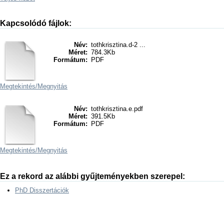
Kapcsolódó fájlok:
Név:
tothkrisztina.d-2 ...
Méret:
784.3Kb
Formátum:
PDF
Megtekintés/
Megnyitás
Név:
tothkrisztina.e.pdf
Méret:
391.5Kb
Formátum:
PDF
Megtekintés/
Megnyitás
Ez a rekord az alábbi gyűjteményekben szerepel:
PhD Disszertációk