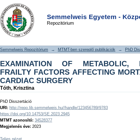
EXAMINATION OF METABOLIC,
DSpace/Manakin Repository
Login
HORMONAL, AND FRAILTY FACTORS
Semmelweis Egyetem - Közpo
Repozitórium
AFFECTING MORTALITY IN ELECTIVE
CARDIAC SURGERY
Semmelweis Repozitórium
→
MTMT-ben szereplő publikációk
→
PhD Dis
EXAMINATION OF METABOLIC,
FRAILTY FACTORS AFFECTING MORTA
CARDIAC SURGERY
Tóth, Krisztina
PhD Disszertáció
URI:
http://repo.lib.semmelweis.hu//handle/123456789/9783
https://doi.org/10.14753/SE.2023.2945
MTMT azonosító:
34528377
Megjelenés éve:
2023
Teljes nézet