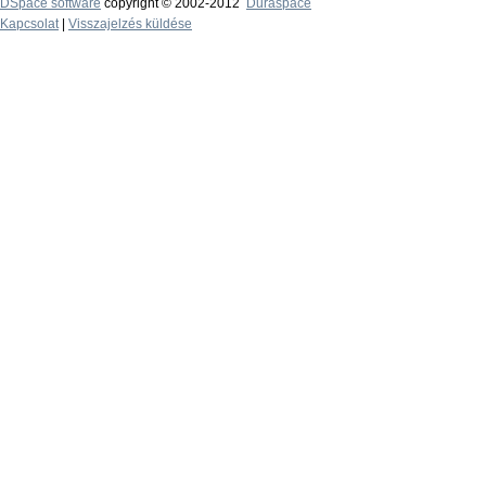
DSpace software
copyright © 2002-2012
Duraspace
Kapcsolat
|
Visszajelzés küldése