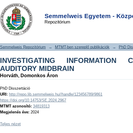
INVESTIGATING INFORMATION
DSpace/Manakin Repository
Login
CODING IN THE AUDITORY MIDBRAIN
Semmelweis Egyetem - Közpo
Repozitórium
Semmelweis Repozitórium
→
MTMT-ben szereplő publikációk
→
PhD Dis
INVESTIGATING INFORMATION
AUDITORY MIDBRAIN
Horváth, Domonkos Áron
PhD Disszertáció
URI:
http://repo.lib.semmelweis.hu//handle/123456789/9861
https://doi.org/10.14753/SE.2024.2967
MTMT azonosító:
34819313
Megjelenés éve:
2024
Teljes nézet