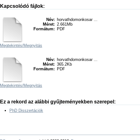
Kapcsolódó fájlok:
Név:
horvathdomonkosar ...
Méret:
2.661Mb
Formátum:
PDF
Megtekintés/
Megnyitás
Név:
horvathdomonkosar ...
Méret:
365.2Kb
Formátum:
PDF
Megtekintés/
Megnyitás
Ez a rekord az alábbi gyűjteményekben szerepel:
PhD Disszertációk