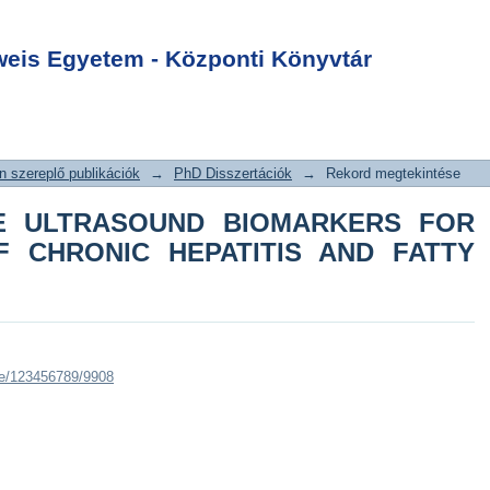
VE ULTRASOUND
Login
THE DIAGNOSIS
is Egyetem - Központi Könyvtár
ITIS AND FATTY
 szereplő publikációk
→
PhD Disszertációk
→
Rekord megtekintése
VE ULTRASOUND BIOMARKERS FOR
F CHRONIC HEPATITIS AND FATTY
dle/123456789/9908