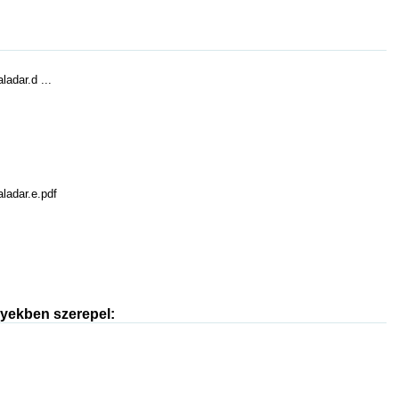
ladar.d ...
ladar.e.pdf
nyekben szerepel: