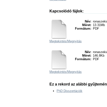
Kapcsolódó fájlok:
Név:
ronaszekia
Méret:
13.31Mb
Formátum:
PDF
Megtekintés/
Megnyitás
Név:
ronaszekia
Méret:
146.8Kb
Formátum:
PDF
Megtekintés/
Megnyitás
Ez a rekord az alábbi gyűjtemé
PhD Disszertációk