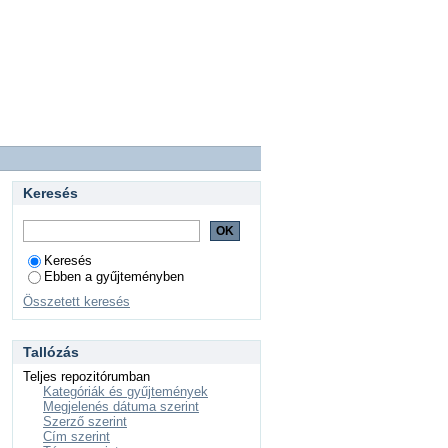
Keresés
Keresés
Ebben a gyűjteményben
Összetett keresés
Tallózás
Teljes repozitórumban
Kategóriák és gyűjtemények
Megjelenés dátuma szerint
Szerző szerint
Cím szerint