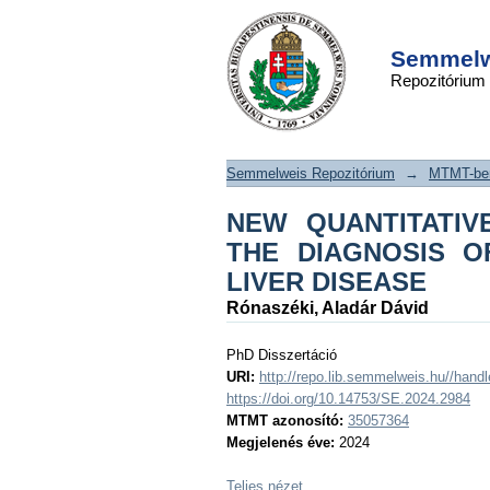
NEW QUANTITATI
DSpace/Manakin Repository
BIOMARKERS FOR 
Semmelwe
Repozitórium
OF CHRONIC HEPAT
LIVER DISEASE
Semmelweis Repozitórium
→
MTMT-ben
NEW QUANTITATI
THE DIAGNOSIS O
LIVER DISEASE
Rónaszéki, Aladár Dávid
PhD Disszertáció
URI:
http://repo.lib.semmelweis.hu//han
https://doi.org/10.14753/SE.2024.2984
MTMT azonosító:
35057364
Megjelenés éve:
2024
Teljes nézet