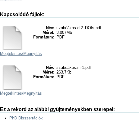
Kapcsolódó fájlok:
Név:
szabóákos.d-2_DOIs.pdf
Méret:
3.007Mb
Formátum:
PDF
Megtekintés/
Megnyitás
Név:
szabóákos.m-1.pdf
Méret:
263.7Kb
Formátum:
PDF
Megtekintés/
Megnyitás
Ez a rekord az alábbi gyűjteményekben szerepel:
PhD Disszertációk