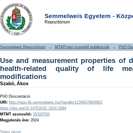
Use and measurement properties of
DSpace/Manakin Repository
Login
dermatology-specific health-related
Semmelweis Egyetem - Közpo
Repozitórium
quality of life measures and their
modifications
Semmelweis Repozitórium
→
MTMT-ben szereplő publikációk
→
PhD Dis
Use and measurement properties of d
health-related quality of life m
modifications
Szabó, Ákos
PhD Disszertáció
URI:
http://repo.lib.semmelweis.hu//handle/123456789/9952
https://doi.org/10.14753/SE.2024.2994
MTMT azonosító:
35320783
Megjelenés éve:
2024
Teljes nézet