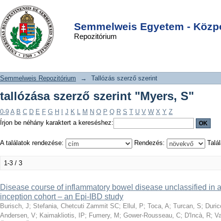
tallózása szerző szerint "Myers, S"
DSpace/Manakin Repository
Login
Semmelweis Egyetem - Közpo
Repozitórium
Semmelweis Repozitórium
→
Tallózás szerző szerint
tallózása szerző szerint "Myers, S"
0-9
A
B
C
D
E
F
G
H
I
J
K
L
M
N
O
P
Q
R
S
T
U
V
W
X
Y
Z
Írjon be néhány karaktert a kereséshez:
A találatok rendezése:
Rendezés:
Talál
1-3 / 3
Disease course of inflammatory bowel disease unclassified in
inception cohort – an Epi-IBD study
Burisch, J
;
Stefania, Chetcuti Zammit SC
;
Ellul, P
;
Toca, A
;
Turcan, S
;
Duric
Andersen, V
;
Kaimakliotis, IP
;
Fumery, M
;
Gower-Rousseau, C
;
D'Incà, R
;
Va