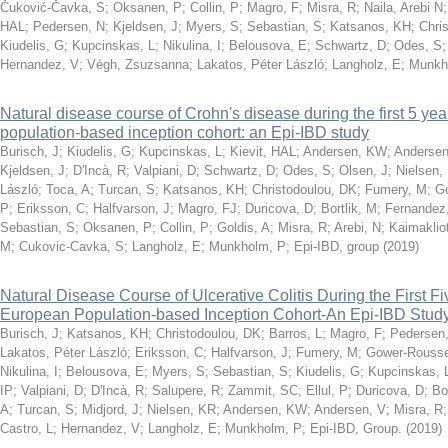
Čuković-Čavka, S
;
Oksanen, P
;
Collin, P
;
Magro, F
;
Misra, R
;
Naila, Arebi N
HAL
;
Pedersen, N
;
Kjeldsen, J
;
Myers, S
;
Sebastian, S
;
Katsanos, KH
;
Chri
Kiudelis, G
;
Kupcinskas, L
;
Nikulina, I
;
Belousova, E
;
Schwartz, D
;
Odes, S
Hernandez, V
;
Végh, Zsuzsanna
;
Lakatos, Péter László
;
Langholz, E
;
Munkh
Natural disease course of Crohn's disease during the first 5 yea
population-based inception cohort: an Epi-IBD study
Burisch, J
;
Kiudelis, G
;
Kupcinskas, L
;
Kievit, HAL
;
Andersen, KW
;
Andersen
Kjeldsen, J
;
D'Incà, R
;
Valpiani, D
;
Schwartz, D
;
Odes, S
;
Olsen, J
;
Nielsen,
László
;
Toca, A
;
Turcan, S
;
Katsanos, KH
;
Christodoulou, DK
;
Fumery, M
;
G
P
;
Eriksson, C
;
Halfvarson, J
;
Magro, FJ
;
Duricova, D
;
Bortlik, M
;
Fernandez
Sebastian, S
;
Oksanen, P
;
Collin, P
;
Goldis, A
;
Misra, R
;
Arebi, N
;
Kaimakliot
M
;
Cukovic-Cavka, S
;
Langholz, E
;
Munkholm, P
;
Epi-IBD, group
(
2019
)
Natural Disease Course of Ulcerative Colitis During the First Fi
European Population-based Inception Cohort-An Epi-IBD Stud
Burisch, J
;
Katsanos, KH
;
Christodoulou, DK
;
Barros, L
;
Magro, F
;
Pedersen
Lakatos, Péter László
;
Eriksson, C
;
Halfvarson, J
;
Fumery, M
;
Gower-Rousse
Nikulina, I
;
Belousova, E
;
Myers, S
;
Sebastian, S
;
Kiudelis, G
;
Kupcinskas, 
IP
;
Valpiani, D
;
D'Incà, R
;
Salupere, R
;
Zammit, SC
;
Ellul, P
;
Duricova, D
;
Bo
A
;
Turcan, S
;
Midjord, J
;
Nielsen, KR
;
Andersen, KW
;
Andersen, V
;
Misra, R
Castro, L
;
Hernandez, V
;
Langholz, E
;
Munkholm, P
;
Epi-IBD, Group.
(
2019
)