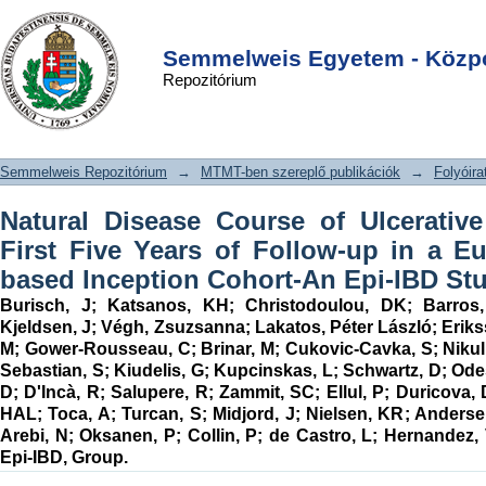
Natural Disease Course of Ulcerative
DSpace/Manakin Repository
Login
Colitis During the First Five Years of
Semmelweis Egyetem - Közpo
Repozitórium
Follow-up in a European Population-
based Inception Cohort-An Epi-IBD
Study
Semmelweis Repozitórium
→
MTMT-ben szereplő publikációk
→
Folyóira
Natural Disease Course of Ulcerative
First Five Years of Follow-up in a E
based Inception Cohort-An Epi-IBD St
Burisch, J
;
Katsanos, KH
;
Christodoulou, DK
;
Barros
Kjeldsen, J
;
Végh, Zsuzsanna
;
Lakatos, Péter László
;
Eriks
M
;
Gower-Rousseau, C
;
Brinar, M
;
Cukovic-Cavka, S
;
Nikul
Sebastian, S
;
Kiudelis, G
;
Kupcinskas, L
;
Schwartz, D
;
Ode
D
;
D'Incà, R
;
Salupere, R
;
Zammit, SC
;
Ellul, P
;
Duricova, 
HAL
;
Toca, A
;
Turcan, S
;
Midjord, J
;
Nielsen, KR
;
Anderse
Arebi, N
;
Oksanen, P
;
Collin, P
;
de Castro, L
;
Hernandez, 
Epi-IBD, Group.