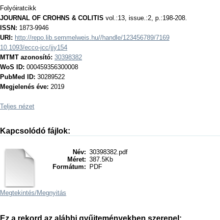
Folyóiratcikk
JOURNAL OF CROHNS & COLITIS
vol.:13, issue.:2, p.:198-208.
ISSN:
1873-9946
URI:
http://repo.lib.semmelweis.hu//handle/123456789/7169
10.1093/ecco-jcc/jjy154
MTMT azonosító:
30398382
WoS ID:
000459356300008
PubMed ID:
30289522
Megjelenés éve:
2019
Teljes nézet
Kapcsolódó fájlok:
Név:
30398382.pdf
Méret:
387.5Kb
Formátum:
PDF
Megtekintés/
Megnyitás
Ez a rekord az alábbi gyűjteményekben szerepel: