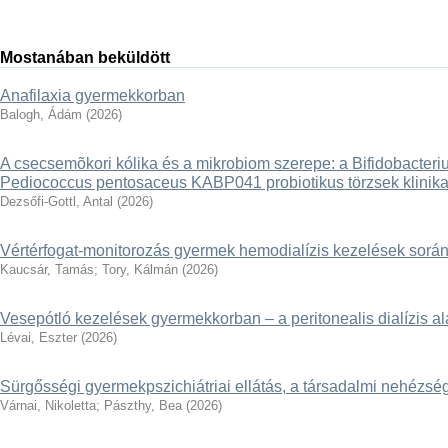
Mostanában beküldött
Anafilaxia gyermekkorban
Balogh, Ádám
(
2026
)
A csecsemõkori kólika és a mikrobiom szerepe: a Bifidobact
Pediococcus pentosaceus KABP041 probiotikus törzsek klinikai
Dezsőfi-Gottl, Antal
(
2026
)
Vértérfogat-monitorozás gyermek hemodialízis kezelések sorá
Kaucsár, Tamás
;
Tory, Kálmán
(
2026
)
Vesepótló kezelések gyermekkorban – a peritonealis dialízis al
Lévai, Eszter
(
2026
)
Sürgősségi gyermekpszichiátriai ellátás, a társadalmi nehézs
Várnai, Nikoletta
;
Pászthy, Bea
(
2026
)