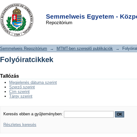
Folyóiratcikkek
DSpace/Manakin Repository
Login
Semmelweis Egyetem - Közpo
Repozitórium
Semmelweis Repozitórium
→
MTMT-ben szereplő publikációk
→
Folyóira
Folyóiratcikkek
Tallózás
Megjelenés dátuma szerint
Szerző szerint
Cím szerint
Tárgy szerint
Keresés ebben a gyűjteményben:
Részletes keresés