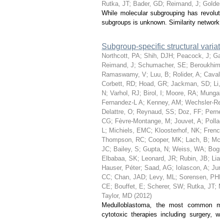
Rutka, JT
;
Bader, GD
;
Reimand, J
;
Golde
While molecular subgrouping has revoluti
subgroups is unknown. Similarity network
Subgroup-specific structural var
Northcott, PA
;
Shih, DJH
;
Peacock, J
;
Ga
Reimand, J
;
Schumacher, SE
;
Beroukhim
Ramaswamy, V
;
Luu, B
;
Rolider, A
;
Caval
Corbett, RD
;
Hoad, GR
;
Jackman, SD
;
Li
N
;
Varhol, RJ
;
Birol, I
;
Moore, RA
;
Mungal
Fernandez-L A
;
Kenney, AM
;
Wechsler-R
Delattre, O
;
Reynaud, SS
;
Doz, FF
;
Perne
CG
;
Fèvre-Montange, M
;
Jouvet, A
;
Polla
L
;
Michiels, EMC
;
Kloosterhof, NK
;
Frenc
Thompson, RC
;
Cooper, MK
;
Lach, B
;
Mc
JC
;
Bailey, S
;
Gupta, N
;
Weiss, WA
;
Bog
Elbabaa, SK
;
Leonard, JR
;
Rubin, JB
;
Li
Hauser, Péter
;
Saad, AG
;
Iolascon, A
;
Ju
CC
;
Chan, JAD
;
Levy, ML
;
Sorensen, P
CE
;
Bouffet, E
;
Scherer, SW
;
Rutka, JT
;
Taylor, MD
(
2012
)
Medulloblastoma, the most common mali
cytotoxic therapies including surgery,