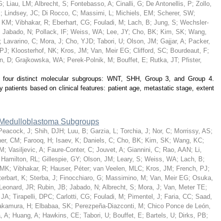
G
;
Liau, LM
;
Albrecht, S
;
Fontebasso, A
;
Cinalli, G
;
De Antonellis, P
;
Zollo,
S
;
Lindsey, JC
;
Di Rocco, C
;
Massimi, L
;
Michiels, EM
;
Scherer, SW
;
, KM
;
Vibhakar, R
;
Eberhart, CG
;
Fouladi, M
;
Lach, B
;
Jung, S
;
Wechsler-
;
Jabado, N
;
Pollack, IF
;
Weiss, WA
;
Lee, JY
;
Cho, BK
;
Kim, SK
;
Wang,
;
Lavarino, C
;
Mora, J
;
Cho, YJD
;
Tabori, U
;
Olson, JM
;
Gajjar, A
;
Packer,
 PJ
;
Kloosterhof, NK
;
Kros, JM
;
Van, Meir EG
;
Clifford, SC
;
Bourdeaut, F
;
n, D
;
Grajkowska, WA
;
Perek-Polnik, M
;
Bouffet, E
;
Rutka, JT
;
Pfister,
our distinct molecular subgroups: WNT, SHH, Group 3, and Group 4.
y patients based on clinical features: patient age, metastatic stage, extent
n Medulloblastoma Subgroups
Peacock, J
;
Shih, DJH
;
Luu, B
;
Garzia, L
;
Torchia, J
;
Nor, C
;
Morrissy, AS
;
her, CM
;
Farooq, H
;
Isaev, K
;
Daniels, C
;
Cho, BK
;
Kim, SK
;
Wang, KC
;
 M
;
Vasiljevic, A
;
Faure-Conter, C
;
Jouvet, A
;
Giannini, C
;
Rao, AAN
;
Li,
;
Hamilton, RL
;
Gillespie, GY
;
Olson, JM
;
Leary, S
;
Weiss, WA
;
Lach, B
;
 MK
;
Vibhakar, R
;
Hauser, Péter
;
van Veelen, MLC
;
Kros, JM
;
French, PJ
;
terbart, K
;
Sterba, J
;
Finocchiaro, G
;
Massimino, M
;
Van, Meir EG
;
Osuka,
Leonard, JR
;
Rubin, JB
;
Jabado, N
;
Albrecht, S
;
Mora, J
;
Van, Meter TE
;
 JA
;
Tirapelli, DPC
;
Carlotti, CG
;
Fouladi, M
;
Pimentel, J
;
Faria, CC
;
Saad,
akamura, H
;
Elbabaa, SK
;
Perezpeña-Diazconti, M
;
Chico Ponce de León,
, A
;
Huang, A
;
Hawkins, CE
;
Tabori, U
;
Bouffet, E
;
Bartels, U
;
Dirks, PB
;