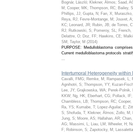
Bognár, László
;
Klekner, Álmos
;
Saad, A
M
;
Cooper, MK
;
Thompson, RC
;
Bailey, 
Phillips, JJ
;
Gupta, N
;
Fan, X
;
Muraszko
Reya, RJ
;
Fevre-Montange, M
;
Jouvet, A
KC
;
Leonard, JR
;
Rubin, JB
;
de Torres, C
RJ
;
Rutkowski, S
;
Pomeroy, SL
;
French,
Delattre, O
;
Doz, FF
;
Hawkins, CE
;
Malki
SM
;
Taylor, M
(
2014
)
PURPOSE: Medulloblastoma comprises f
Current medulloblastoma protocols stratif
...
Intertumoral Heterogeneity withi
Cavalli, FMG
;
Remke, M
;
Rampasek, L
;
Agnihotri, S
;
Thompson, YY
;
Kuzan-Fisc
Lee, JY
;
Grajkowska, WA
;
Perek-Polnik,
KKW
;
Ng, HK
;
Eberhart, CG
;
Pollack, IF
Chambless, LB
;
Thompson, RC
;
Cooper,
Ra, YS
;
Kumabe, T
;
Lopez-Aguilar, E
;
Zit
S
;
Shofuda, T
;
Klekner, Álmos
;
Zollo, M
;
Jung, S
;
Moore, AS
;
Hallahan, AR
;
Chan,
AG
;
Massimi, L
;
Liau, LM
;
Wheeler, H
;
N
F
;
Robinson, S
;
Zapotocky, M
;
Lassaletta