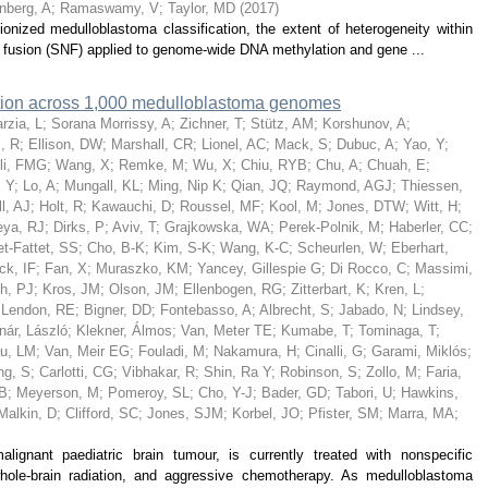
nberg, A
;
Ramaswamy, V
;
Taylor, MD
(
2017
)
onized medulloblastoma classification, the extent of heterogeneity within
 fusion (SNF) applied to genome-wide DNA methylation and gene ...
iation across 1,000 medulloblastoma genomes
rzia, L
;
Sorana Morrissy, A
;
Zichner, T
;
Stütz, AM
;
Korshunov, A
;
, R
;
Ellison, DW
;
Marshall, CR
;
Lionel, AC
;
Mack, S
;
Dubuc, A
;
Yao, Y
;
li, FMG
;
Wang, X
;
Remke, M
;
Wu, X
;
Chiu, RYB
;
Chu, A
;
Chuah, E
;
, Y
;
Lo, A
;
Mungall, KL
;
Ming, Nip K
;
Qian, JQ
;
Raymond, AGJ
;
Thiessen,
l, AJ
;
Holt, R
;
Kawauchi, D
;
Roussel, MF
;
Kool, M
;
Jones, DTW
;
Witt, H
;
eya, RJ
;
Dirks, P
;
Aviv, T
;
Grajkowska, WA
;
Perek-Polnik, M
;
Haberler, CC
;
t-Fattet, SS
;
Cho, B-K
;
Kim, S-K
;
Wang, K-C
;
Scheurlen, W
;
Eberhart,
ck, IF
;
Fan, X
;
Muraszko, KM
;
Yancey, Gillespie G
;
Di Rocco, C
;
Massimi,
h, PJ
;
Kros, JM
;
Olson, JM
;
Ellenbogen, RG
;
Zitterbart, K
;
Kren, L
;
Lendon, RE
;
Bigner, DD
;
Fontebasso, A
;
Albrecht, S
;
Jabado, N
;
Lindsey,
nár, László
;
Klekner, Álmos
;
Van, Meter TE
;
Kumabe, T
;
Tominaga, T
;
au, LM
;
Van, Meir EG
;
Fouladi, M
;
Nakamura, H
;
Cinalli, G
;
Garami, Miklós
;
ng, S
;
Carlotti, CG
;
Vibhakar, R
;
Shin, Ra Y
;
Robinson, S
;
Zollo, M
;
Faria,
HB
;
Meyerson, M
;
Pomeroy, SL
;
Cho, Y-J
;
Bader, GD
;
Tabori, U
;
Hawkins,
Malkin, D
;
Clifford, SC
;
Jones, SJM
;
Korbel, JO
;
Pfister, SM
;
Marra, MA
;
gnant paediatric brain tumour, is currently treated with nonspecific
 whole-brain radiation, and aggressive chemotherapy. As medulloblastoma