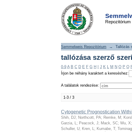
tallózása szerző szer
DSpace/Manakin Repository
Semmelwe
Repozitórium
Semmelweis Repozitórium
→
Tallózás 
tallózása szerző szer
0-9
A
B
C
D
E
F
G
H
I
J
K
L
M
N
O
P
Q
Írjon be néhány karaktert a kereséshez:
A találatok rendezése:
1-3 / 3
Cytogenetic Prognostication Wit
Shih, DJ
;
Northcott, PA
;
Remke, M
;
Kors
Garzia, L
;
Peacock, J
;
Mack, SC
;
Wu, X
Schuller, U
;
Kren, L
;
Kumabe, T
;
Tominag