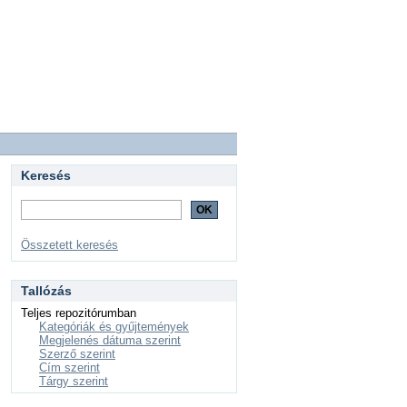
Keresés
Összetett keresés
Tallózás
Teljes repozitórumban
Kategóriák és gyűjtemények
Megjelenés dátuma szerint
Szerző szerint
Cím szerint
Tárgy szerint