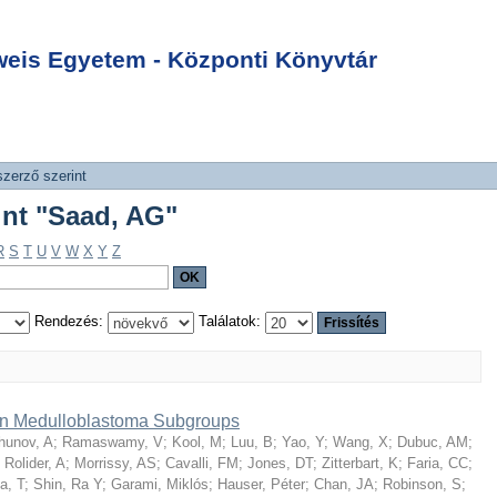
int "Saad, AG"
Login
is Egyetem - Központi Könyvtár
szerző szerint
int "Saad, AG"
R
S
T
U
V
W
X
Y
Z
Rendezés:
Találatok:
hin Medulloblastoma Subgroups
hunov, A
;
Ramaswamy, V
;
Kool, M
;
Luu, B
;
Yao, Y
;
Wang, X
;
Dubuc, AM
;
;
Rolider, A
;
Morrissy, AS
;
Cavalli, FM
;
Jones, DT
;
Zitterbart, K
;
Faria, CC
;
a, T
;
Shin, Ra Y
;
Garami, Miklós
;
Hauser, Péter
;
Chan, JA
;
Robinson, S
;