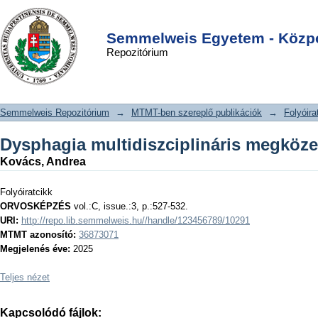
Dysphagia multidiszciplináris
DSpace/Manakin Repository
Login
megközelítése
Semmelweis Egyetem - Közpo
Repozitórium
Semmelweis Repozitórium
→
MTMT-ben szereplő publikációk
→
Folyóira
Dysphagia multidiszciplináris megköze
Kovács, Andrea
Folyóiratcikk
ORVOSKÉPZÉS
vol.:C, issue.:3, p.:527-532.
URI:
http://repo.lib.semmelweis.hu//handle/123456789/10291
MTMT azonosító:
36873071
Megjelenés éve:
2025
Teljes nézet
Kapcsolódó fájlok: