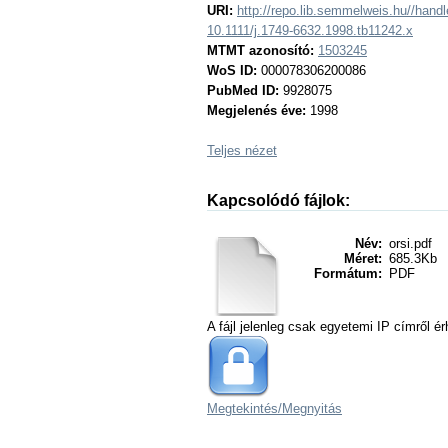
URI:
http://repo.lib.semmelweis.hu//han
10.1111/j.1749-6632.1998.tb11242.x
MTMT azonosító:
1503245
WoS ID:
000078306200086
PubMed ID:
9928075
Megjelenés éve:
1998
Teljes nézet
Kapcsolódó fájlok:
Név:
orsi.pdf
Méret:
685.3Kb
Formátum:
PDF
A fájl jelenleg csak egyetemi IP címről ér
Megtekintés/
Megnyitás