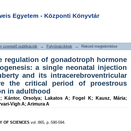
he regulation of
Login
mone secretion
is Egyetem - Központi Könyvtár
a single neonatal
elays puberty and
roventricular
 szereplő publikációk
→
Folyóiratcikkek
→
Rekord megtekintése
ore the critical
ous stage blocks
e regulation of gonadotroph hormone
od
ogenesis: a single neonatal injection
erty and its intracerebroventricular
re the critical period of proestrous
on in adulthood
h
;
Kántor, Orsolya
;
Lakatos A
;
Fogel K
;
Kausz, Mária
;
ari-Vigh A
;
Arimura A
Y OF SCIENCES
vol.:865, p.:590-594.