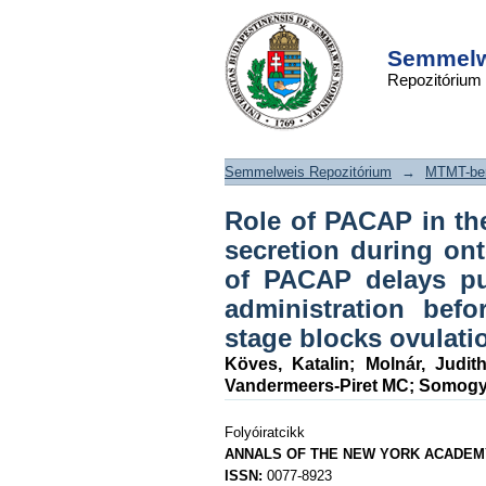
Role of PACAP in t
DSpace/Manakin Repository
gonadotroph hor
Semmelwe
Repozitórium
during ontogenesis: 
injection of PACAP d
its intracereb
Semmelweis Repozitórium
→
MTMT-ben
administration bef
period of proestr
Role of PACAP in th
ovulation in adultho
secretion during ont
of PACAP delays pub
administration befo
stage blocks ovulati
Köves, Katalin
;
Molnár, Judit
Vandermeers-Piret MC
;
Somogyv
Folyóiratcikk
ANNALS OF THE NEW YORK ACADEM
ISSN:
0077-8923