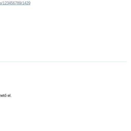
dle/123456789/1429
hető el.