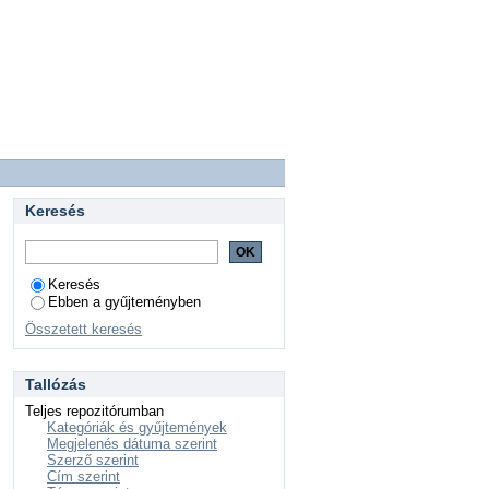
Keresés
Keresés
Ebben a gyűjteményben
Összetett keresés
Tallózás
Teljes repozitórumban
Kategóriák és gyűjtemények
Megjelenés dátuma szerint
Szerző szerint
Cím szerint