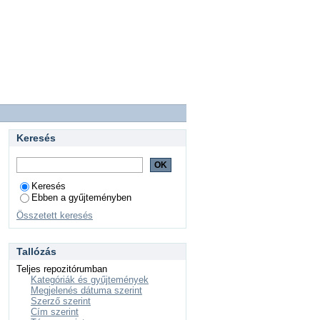
Keresés
Keresés
Ebben a gyűjteményben
Összetett keresés
Tallózás
Teljes repozitórumban
Kategóriák és gyűjtemények
Megjelenés dátuma szerint
Szerző szerint
Cím szerint