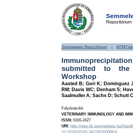
Immunoprecipitat
DSpace/Manakin Repository
monoclonal antibod
Semmelwe
Repozitórium
the Second Intern
Workshop
Semmelweis Repozitórium
→
MTMT-ben
Immunoprecipitatio
submitted to the
Workshop
Aasted B
;
Gori K
;
Dominguez 
RM
;
Davis WC
;
Denham S
;
Hav
Saalmuller A
;
Sachs D
;
Schutt 
Folyóiratcikk
VETERINARY IMMUNOLOGY AND IM
ISSN:
0165-2427
URI:
http://repo.lib.semmelweis.hu//han
10.1016/S0165-2427(97)00099-8