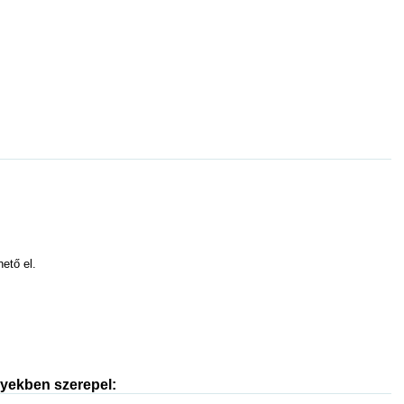
hető el.
nyekben szerepel: