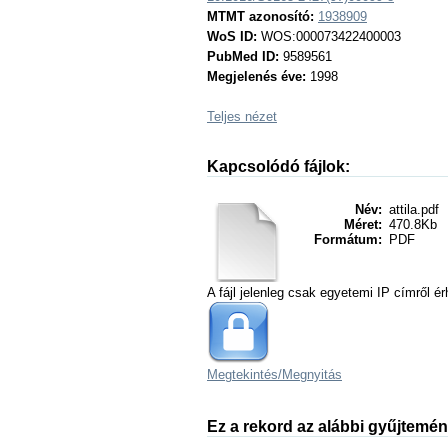
MTMT azonosító:
1938909
WoS ID:
WOS:000073422400003
PubMed ID:
9589561
Megjelenés éve:
1998
Teljes nézet
Kapcsolódó fájlok:
Név:
attila.pdf
Méret:
470.8Kb
Formátum:
PDF
A fájl jelenleg csak egyetemi IP címről ér
Megtekintés/
Megnyitás
Ez a rekord az alábbi gyűjtemé