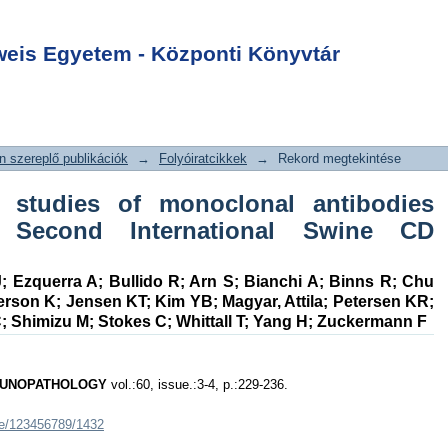
ion studies of
Login
ies submitted to
is Egyetem - Központi Könyvtár
ational Swine CD
 szereplő publikációk
→
Folyóiratcikkek
→
Rekord megtekintése
n studies of monoclonal antibodies
 Second International Swine CD
J
;
Ezquerra A
;
Bullido R
;
Arn S
;
Bianchi A
;
Binns R
;
Chu
erson K
;
Jensen KT
;
Kim YB
;
Magyar, Attila
;
Petersen KR
;
C
;
Shimizu M
;
Stokes C
;
Whittall T
;
Yang H
;
Zuckermann F
MUNOPATHOLOGY
vol.:60, issue.:3-4, p.:229-236.
dle/123456789/1432