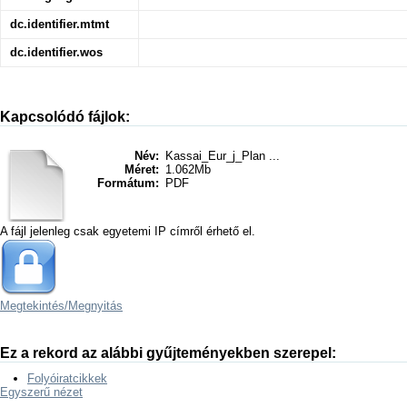
dc.identifier.mtmt
dc.identifier.wos
Kapcsolódó fájlok:
Név:
Kassai_Eur_j_Plan ...
Méret:
1.062Mb
Formátum:
PDF
A fájl jelenleg csak egyetemi IP címről érhető el.
Megtekintés/
Megnyitás
Ez a rekord az alábbi gyűjteményekben szerepel:
Folyóiratcikkek
Egyszerű nézet