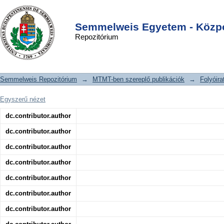
Puccinia komarovii var. glanduliferae
DSpace/Manakin Repository
Login
var. nov.: a fungal agent for the
Semmelweis Egyetem - Közpo
Repozitórium
biological control of Himalayan
balsam (Impatiens glandulifera)
Semmelweis Repozitórium
→
MTMT-ben szereplő publikációk
→
Folyóira
Egyszerű nézet
dc.contributor.author
dc.contributor.author
dc.contributor.author
dc.contributor.author
dc.contributor.author
dc.contributor.author
dc.contributor.author