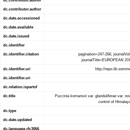
dc.contributor.author
dc.contributor.author
dc.date.accessioned
dc.date.available
dc.date.issued
dc.identifier
dc.identifier.citation
pagination=247-266; journalV
journalTitle=EUROPEAN 
dc.identifier.uri
http://repo.lib.sem
dc.identifier.uri
dc.relation.ispartof
dc.title
Puccinia komarovii var. glanduliferae var. nov
control of Himalay
dc.type
dc.date.updated
dc.language.rfc3066