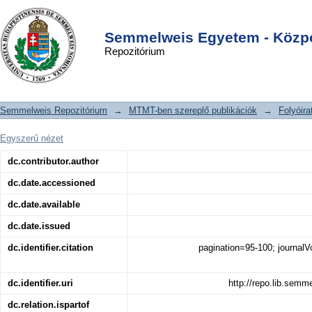
Új terápiás lehetőség a 2-es típusú
DSpace/Manakin Repository
Login
diabétesz kezelésében
Semmelweis Egyetem - Közpo
Repozitórium
Semmelweis Repozitórium
→
MTMT-ben szereplő publikációk
→
Folyóira
Egyszerű nézet
dc.contributor.author
dc.date.accessioned
dc.date.available
dc.date.issued
dc.identifier.citation
pagination=95-100; journal
dc.identifier.uri
http://repo.lib.sem
dc.relation.ispartof