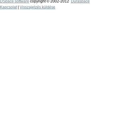
DSpace software
copyright © 2002-2012
Duraspace
Kapcsolat
|
Visszajelzés küldése