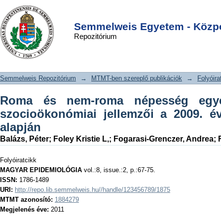
Roma és nem-roma népesség egyes
DSpace/Manakin Repository
Login
demográfiai és szocioökonómiai
Semmelweis Egyetem - Közpo
Repozitórium
jellemzői a 2009. évi szülészeti adatok
alapján
Semmelweis Repozitórium
→
MTMT-ben szereplő publikációk
→
Folyóira
Roma és nem-roma népesség egye
szocioökonómiai jellemzői a 2009. év
alapján
Balázs, Péter
;
Foley Kristie L,
;
Fogarasi-Grenczer, Andrea
;
Folyóiratcikk
MAGYAR EPIDEMIOLÓGIA
vol.:8, issue.:2, p.:67-75.
ISSN:
1786-1489
URI:
http://repo.lib.semmelweis.hu//handle/123456789/1875
MTMT azonosító:
1884279
Megjelenés éve:
2011