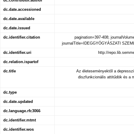
dc.contributor.author
dc.date.accessioned
dc.date.available
dc.date.issued
dc.identifier.citation
pagination=397-408; journalVolum
journalTitle=IDEGGYÓGYÁSZATI SZEM
dc.identifier.uri
http://repo.lib.sem
dc.relation.ispartof
dc.title
Az életeseményektől a depressz
diszfunkcionális attitűdök és 
dc.type
dc.date.updated
dc.language.rfc3066
dc.identifier.mtmt
dc.identifier.wos