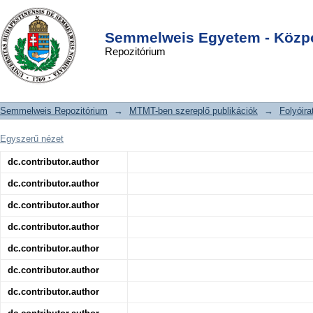
Az életeseményektől a depressziós és
DSpace/Manakin Repository
Login
szorongásos panaszokig: a
Semmelweis Egyetem - Közpo
Repozitórium
diszfunkcionális attitűdök és a
megküzdés szerepe a patogenezis
folyamatában
Semmelweis Repozitórium
→
MTMT-ben szereplő publikációk
→
Folyóira
Egyszerű nézet
dc.contributor.author
dc.contributor.author
dc.contributor.author
dc.contributor.author
dc.contributor.author
dc.contributor.author
dc.contributor.author