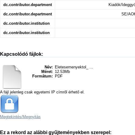
dc.contributor.department
Kiadók/Ideggy
dc.contributor.department
SE/AOK/
dc.contributor.institution
dc.contributor.institution
Kapcsolódó fájlok:
Név:
Eletesemenyektol_ ...
Méret:
12.53Mb
Formátum:
PDF
A fájl jelenleg csak egyetemi IP címről érhető el.
Megtekintés/
Megnyitás
Ez a rekord az alábbi gyűjteményekben szerepel: