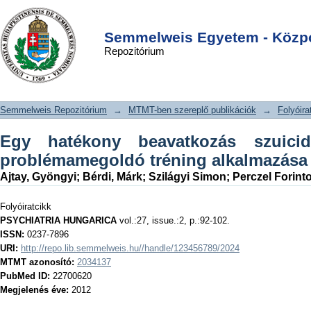
Egy hatékony beavatkozás szuicid
DSpace/Manakin Repository
Login
prevencióban: a problémamegoldó
Semmelweis Egyetem - Közpo
Repozitórium
tréning alkalmazása a klinikumban
Semmelweis Repozitórium
→
MTMT-ben szereplő publikációk
→
Folyóira
Egy hatékony beavatkozás szuici
problémamegoldó tréning alkalmazása
Ajtay, Gyöngyi
;
Bérdi, Márk
;
Szilágyi Simon
;
Perczel Forint
Folyóiratcikk
PSYCHIATRIA HUNGARICA
vol.:27, issue.:2, p.:92-102.
ISSN:
0237-7896
URI:
http://repo.lib.semmelweis.hu//handle/123456789/2024
MTMT azonosító:
2034137
PubMed ID:
22700620
Megjelenés éve:
2012