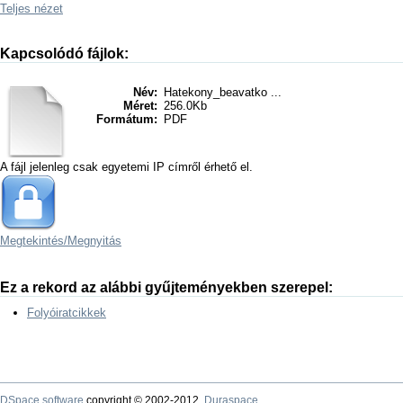
Teljes nézet
Kapcsolódó fájlok:
Név:
Hatekony_beavatko ...
Méret:
256.0Kb
Formátum:
PDF
A fájl jelenleg csak egyetemi IP címről érhető el.
Megtekintés/
Megnyitás
Ez a rekord az alábbi gyűjteményekben szerepel:
Folyóiratcikkek
DSpace software
copyright © 2002-2012
Duraspace