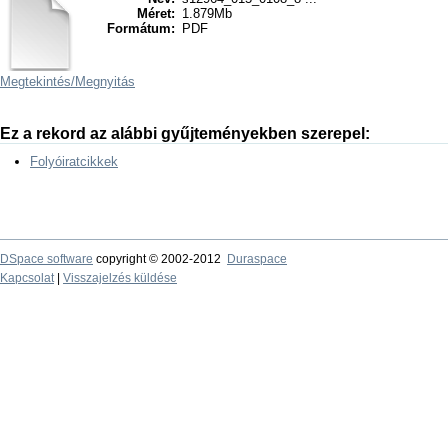
Méret:
1.879Mb
Formátum:
PDF
Megtekintés/
Megnyitás
Ez a rekord az alábbi gyűjteményekben szerepel:
Folyóiratcikkek
DSpace software
copyright © 2002-2012
Duraspace
Kapcsolat
|
Visszajelzés küldése