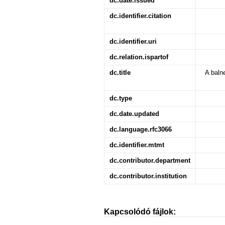
dc.date.issued
dc.identifier.citation
dc.identifier.uri
dc.relation.ispartof
dc.title
A baln
dc.type
dc.date.updated
dc.language.rfc3066
dc.identifier.mtmt
dc.contributor.department
dc.contributor.institution
Kapcsolódó fájlok: