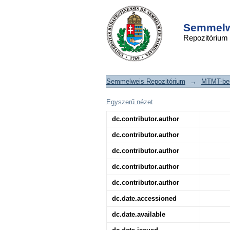
A balneológ
DSpace/Manakin Repository
Magyarországon. 
Semmelwe
Repozitórium
magyar gyógyvizek h
Semmelweis Repozitórium
→
MTMT-ben
Egyszerű nézet
dc.contributor.author
dc.contributor.author
dc.contributor.author
dc.contributor.author
dc.contributor.author
dc.date.accessioned
dc.date.available