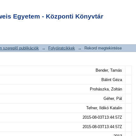
ia helyzete
Login
Bizonyítékok a
is Egyetem - Központi Könyvtár
atékonyságáról
 szereplő publikációk
→
Folyóiratcikkek
→
Rekord megtekintése
Bender, Tamás
Bálint Géza
Prohászka, Zoltán
Géher, Pál
Tefner, Ildikó Katalin
2015-08-03T13:44:57Z
2015-08-03T13:44:57Z