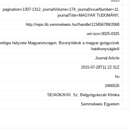
2013
pagination=1307-1312; journalVolume=174; journalIssueNumber=11;
journalTitle=MAGYAR TUDOMÁNY;
http://repo.lib.semmelweis.hu//handle/123456789/2068
urn:issn:0025-0325
eológia helyzete Magyarországon. Bizonyítékok a magyar gyógyvizek
hatékonyságáról
Journal Article
2015-07-28T11:22:31Z
hu
2466526
SE/AOK/K/III. Sz. Belgyógyászati Klinika
Semmelweis Egyetem