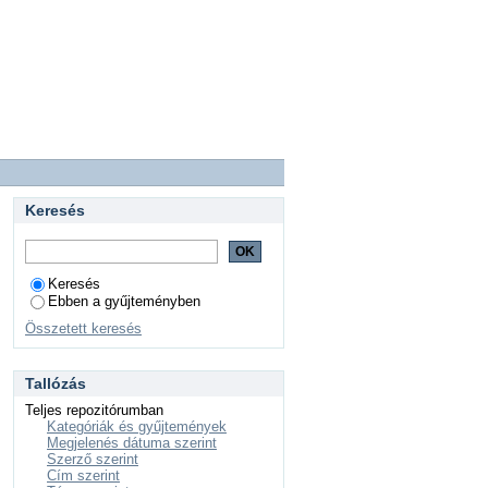
Keresés
Keresés
Ebben a gyűjteményben
Összetett keresés
Tallózás
Teljes repozitórumban
Kategóriák és gyűjtemények
Megjelenés dátuma szerint
Szerző szerint
Cím szerint