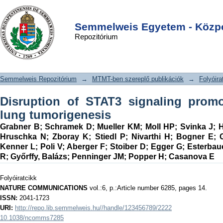
Disruption of STAT3 signaling
DSpace/Manakin Repository
Login
promotes KRAS induced lung
Semmelweis Egyetem - Közpo
Repozitórium
tumorigenesis
Semmelweis Repozitórium
→
MTMT-ben szereplő publikációk
→
Folyóira
Disruption of STAT3 signaling pro
lung tumorigenesis
Grabner B
;
Schramek D
;
Mueller KM
;
Moll HP
;
Svinka J
;
H
Hruschka N
;
Zboray K
;
Stiedl P
;
Nivarthi H
;
Bogner E
;
Kenner L
;
Poli V
;
Aberger F
;
Stoiber D
;
Egger G
;
Esterbau
R
;
Győrffy, Balázs
;
Penninger JM
;
Popper H
;
Casanova E
Folyóiratcikk
NATURE COMMUNICATIONS
vol.:6, p.:Article number 6285, pages 14.
ISSN:
2041-1723
URI:
http://repo.lib.semmelweis.hu//handle/123456789/2222
10.1038/ncomms7285