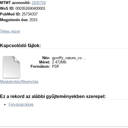
MTMT azonosító:
2835759
WoS ID:
000352690400001
PubMed ID:
25734337
Megjelenés éve:
2015
Teljes nézet
Kapcsolódó fájlok:
Név:
gyorffy_nature_co ...
Méret:
2.472Mb
Formátum:
PDF
Megtekintés/
Megnyitás
Ez a rekord az alábbi gyűjteményekben szerepel:
Folyóiratcikkek