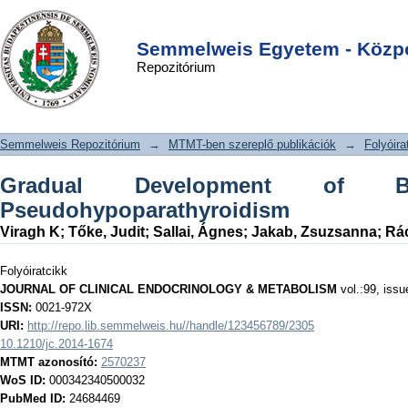
Gradual Development of
DSpace/Manakin Repository
Login
Brachydactyly in
Semmelweis Egyetem - Közpo
Repozitórium
Pseudohypoparathyroidism
Semmelweis Repozitórium
→
MTMT-ben szereplő publikációk
→
Folyóira
Gradual Development of Br
Pseudohypoparathyroidism
Viragh K
;
Tőke, Judit
;
Sallai, Ágnes
;
Jakab, Zsuzsanna
;
Rác
Folyóiratcikk
JOURNAL OF CLINICAL ENDOCRINOLOGY & METABOLISM
vol.:99, issu
ISSN:
0021-972X
URI:
http://repo.lib.semmelweis.hu//handle/123456789/2305
10.1210/jc.2014-1674
MTMT azonosító:
2570237
WoS ID:
000342340500032
PubMed ID:
24684469