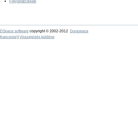
Folyóiratcikkek
DSpace software
copyright © 2002-2012
Duraspace
Kapcsolat
|
Visszajelzés küldése