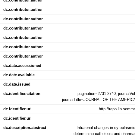
dc.contributor.author
dc.contributor.author
dc.contributor.author
dc.contributor.author
dc.contributor.author
dc.contributor.author
dc.contributor.author
dc.date.accessioned
dc.date.available
dc.date.issued
dc.identifier.citation
pagination=2731-2740; journalV
journalTitle=JOURNAL OF THE AMER
dc.identifier.uri
http://repo.lib.sem
dc.identifier.uri
dc.description.abstract
Intrarenal changes in cytoplasmic
determining pathologic and pharma