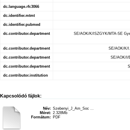
dc.language.rfc3066
dc.identifier.mtmt
dc.identifier.pubmed
dc.contributor.department
SE/AOK/K/ISZGYK/MTA-SE Gyerm
dc.contributor.department
SE/AOK/K/I.
dc.contributor.department
SE/AOK/I/Bi
dc.contributor.department
S
dc.contributor.institution
Kapcsolódó fájlok:
Név:
Szebenyi_J_Am_Soc ...
Méret:
2.328Mb
Formátum:
PDF