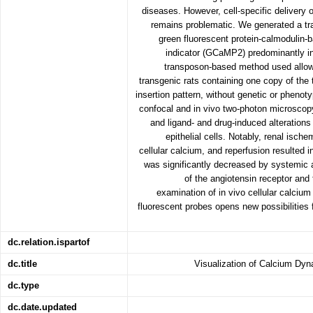
diseases. However, cell-specific delivery 
remains problematic. We generated a tra
green fluorescent protein-calmodulin-
indicator (GCaMP2) predominantly in
transposon-based method used allo
transgenic rats containing one copy of the 
insertion pattern, without genetic or phenoty
confocal and in vivo two-photon microscop
and ligand- and drug-induced alterations 
epithelial cells. Notably, renal isch
cellular calcium, and reperfusion resulted 
was significantly decreased by systemic a
of the angiotensin receptor and
examination of in vivo cellular calcium
fluorescent probes opens new possibilities
dc.relation.ispartof
dc.title
Visualization of Calcium Dy
dc.type
dc.date.updated