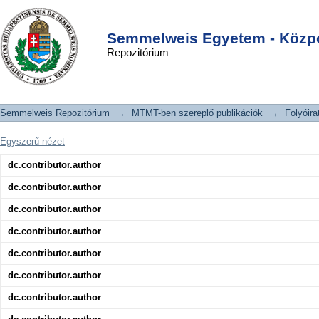
Visualization of Calcium Dynamics in
DSpace/Manakin Repository
Login
Kidney Proximal Tubules
Semmelweis Egyetem - Közpo
Repozitórium
Semmelweis Repozitórium
→
MTMT-ben szereplő publikációk
→
Folyóira
Egyszerű nézet
dc.contributor.author
dc.contributor.author
dc.contributor.author
dc.contributor.author
dc.contributor.author
dc.contributor.author
dc.contributor.author