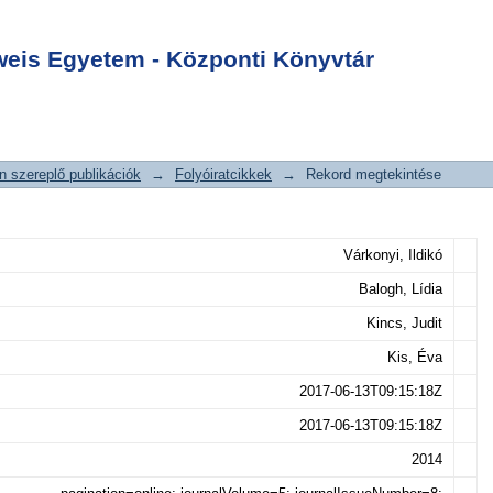
a szövődménye:
Login
is
is Egyetem - Központi Könyvtár
 szereplő publikációk
→
Folyóiratcikkek
→
Rekord megtekintése
Várkonyi, Ildikó
Balogh, Lídia
Kincs, Judit
Kis, Éva
2017-06-13T09:15:18Z
2017-06-13T09:15:18Z
2014