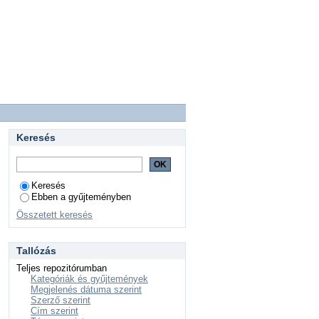
Keresés
Keresés
Ebben a gyűjteményben
Összetett keresés
Tallózás
Teljes repozitórumban
Kategóriák és gyűjtemények
Megjelenés dátuma szerint
Szerző szerint
Cím szerint