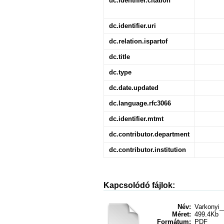
dc.identifier.citation
dc.identifier.uri
dc.relation.ispartof
dc.title
dc.type
dc.date.updated
dc.language.rfc3066
dc.identifier.mtmt
dc.contributor.department
dc.contributor.institution
Kapcsolódó fájlok:
Név:
Varkonyi_
Méret:
499.4Kb
Formátum:
PDF