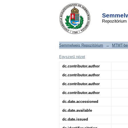
A BCG-oltás ritk
DSpace/Manakin Repository
sternalis osteomyelit
Semmelwe
Repozitórium
Semmelweis Repozitórium
→
MTMT-ben
Egyszerű nézet
dc.contributor.author
dc.contributor.author
dc.contributor.author
dc.contributor.author
dc.date.accessioned
dc.date.available
dc.date.issued