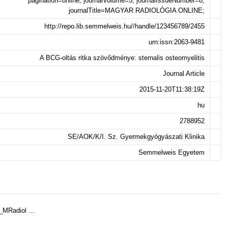
pagination=online; journalVolume=5; journalIssueNumber=8;
journalTitle=MAGYAR RADIOLÓGIA ONLINE;
http://repo.lib.semmelweis.hu//handle/123456789/2455
urn:issn:2063-9481
A BCG-oltás ritka szövődménye: sternalis osteomyelitis
Journal Article
2015-11-20T11:38:19Z
hu
2788952
SE/AOK/K/I. Sz. Gyermekgyógyászati Klinika
Semmelweis Egyetem
_MRadiol ...