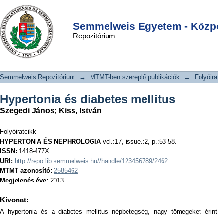
Hypertonia és diabetes mellitus
DSpace/Manakin Repository
Login
Semmelweis Egyetem - Közpo
Repozitórium
Semmelweis Repozitórium
→
MTMT-ben szereplő publikációk
→
Folyóira
Hypertonia és diabetes mellitus
Szegedi János
;
Kiss, István
Folyóiratcikk
HYPERTONIA ÉS NEPHROLOGIA
vol.:17, issue.:2, p.:53-58.
ISSN:
1418-477X
URI:
http://repo.lib.semmelweis.hu//handle/123456789/2462
MTMT azonosító:
2585462
Megjelenés éve:
2013
Kivonat:
A hypertonia és a diabetes mellitus népbetegség, nagy tömegeket érint,