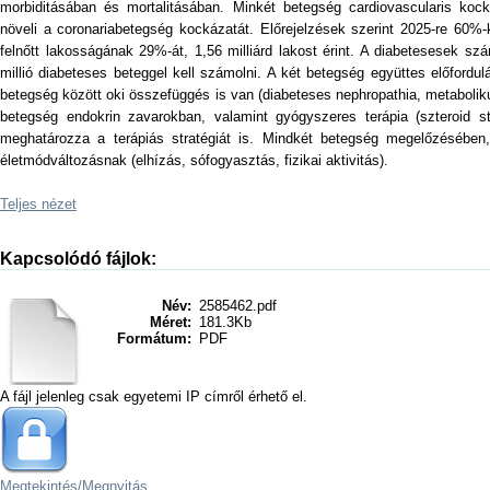
morbiditásában és mortalitásában. Minkét betegség cardiovascularis kock
növeli a coronariabetegség kockázatát. Előrejelzések szerint 2025-re 60%-
felnőtt lakosságának 29%-át, 1,56 milliárd lakost érint. A diabetesesek s
millió diabeteses beteggel kell számolni. A két betegség együttes előfordu
betegség között oki összefüggés is van (diabeteses nephropathia, metabolik
betegség endokrin zavarokban, valamint gyógyszeres terápia (szteroid st
meghatározza a terápiás stratégiát is. Mindkét betegség megelőzésében
életmódváltozásnak (elhízás, sófogyasztás, fizikai aktivitás).
Teljes nézet
Kapcsolódó fájlok:
Név:
2585462.pdf
Méret:
181.3Kb
Formátum:
PDF
A fájl jelenleg csak egyetemi IP címről érhető el.
Megtekintés/
Megnyitás