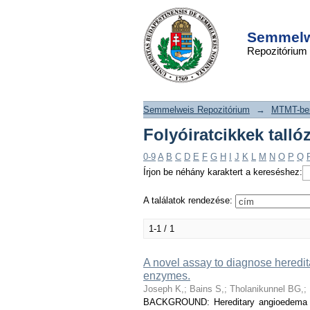
Folyóiratcikkek t
DSpace/Manakin Repository
szerint "Aabom A,"
Semmelwe
Repozitórium
Semmelweis Repozitórium
→
MTMT-ben
Folyóiratcikkek tall
0-9
A
B
C
D
E
F
G
H
I
J
K
L
M
N
O
P
Q
Írjon be néhány karaktert a kereséshez:
A találatok rendezése:
1-1 / 1
A novel assay to diagnose heredita
enzymes.
Joseph K,
;
Bains S,
;
Tholanikunnel BG,
;
BACKGROUND: Hereditary angioedema type