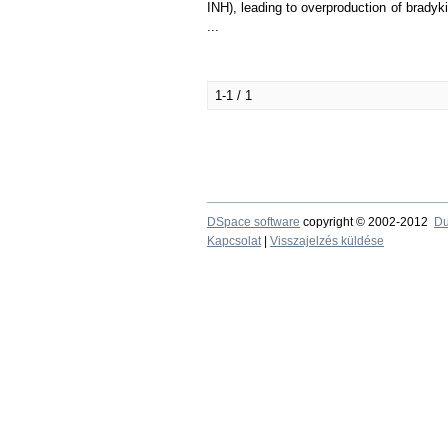
INH), leading to overproduction of bradyki
...
1-1 / 1
DSpace software
copyright © 2002-2012
Du
Kapcsolat
|
Visszajelzés küldése