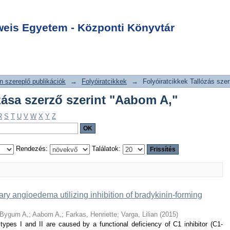
allózása szerző
Login
is Egyetem - Központi Könyvtár
 szereplő publikációk
→
Folyóiratcikkek
→
Folyóiratcikkek Tallózás szer
ózása szerző szerint "Aabom A,"
R
S
T
U
V
W
X
Y
Z
Rendezés:
Találatok:
ry angioedema utilizing inhibition of bradykinin-forming
Bygum A,
;
Aabom A,
;
Farkas, Henriette
;
Varga, Lilian
(
2015
)
s I and II are caused by a functional deficiency of C1 inhibitor (C1-