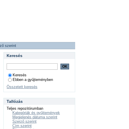
ző szerint
Keresés
Keresés
Ebben a gyűjteményben
Összetett keresés
Tallózás
Teljes repozitórumban
Kategóriák és gyűjtemények
Megjelenés dátuma szerint
Szerző szerint
Cím szerint