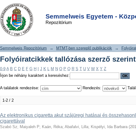
Folyóiratcikkek tallózása szerző
DSpace/Manakin Repository
Login
szerint "Abafalvi, Lilla"
Semmelweis Egyetem - Közpo
Repozitórium
Semmelweis Repozitórium
→
MTMT-ben szereplő publikációk
→
Folyóira
Folyóiratcikkek tallózása szerző szerint 
0-9
A
B
C
D
E
F
G
H
I
J
K
L
M
N
O
P
Q
R
S
T
U
V
W
X
Y
Z
Írjon be néhány karaktert a kereséshez:
A találatok rendezése:
Rendezés:
Talál
1-2 / 2
Az elektronikus cigaretta akut szájüregi hatásai és összehaso
cigarettával
Szabó Sz
;
Maiyaleh P
;
Kaán, Réka
;
Abafalvi, Lilla
;
Kispélyi, Ida Barbara
(
20