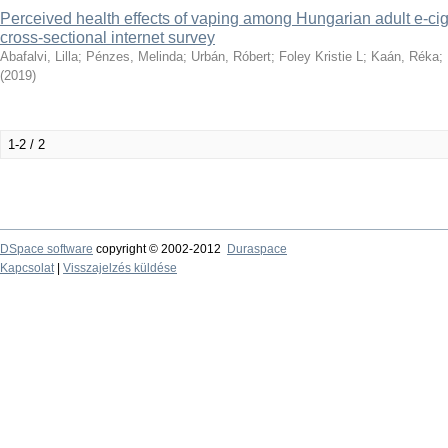
Perceived health effects of vaping among Hungarian adult e-cig
cross-sectional internet survey
Abafalvi, Lilla
;
Pénzes, Melinda
;
Urbán, Róbert
;
Foley Kristie L
;
Kaán, Réka
;
(
2019
)
1-2 / 2
DSpace software
copyright © 2002-2012
Duraspace
Kapcsolat
|
Visszajelzés küldése