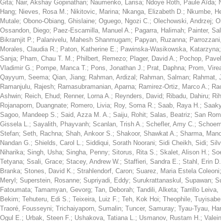
Gita
;
Nair, Akshay Gopinathan
;
Naumenko, Larisa
;
Ndoye Roth, Paule Aïda
;
Hang
;
Nieves, Rosa M.
;
Nikitovic, Marina
;
Nkanga, Elizabeth D.
;
Nkumbe, H
Mutale
;
Obono-Obiang, Ghislaine
;
Oguego, Ngozi C.
;
Olechowski, Andrzej
;
O
Ossandon, Diego
;
Paez-Escamilla, Manuel A.
;
Pagarra, Halimah
;
Painter, Sal
Bikramjit P.
;
Palanivelu, Mahesh Shanmugam
;
Papyan, Ruzanna
;
Parrozzani
Morales, Claudia R.
;
Paton, Katherine E.
;
Pawinska-Wasikowska, Katarzyna
Sanja
;
Pham, Chau T. M.
;
Philbert, Remezo
;
Plager, David A.
;
Pochop, Pave
Vladimir G.
;
Pompe, Manca T.
;
Pons, Jonathan J.
;
Prat, Daphna
;
Prom, Vire
Qayyum, Seema
;
Qian, Jiang
;
Rahman, Ardizal
;
Rahman, Salman
;
Rahmat, 
Ramanjulu, Rajesh
;
Ramasubramanian, Aparna
;
Ramirez-Ortiz, Marco A.
;
Rao
Ashwin
;
Reich, Ehud
;
Renner, Lorna A.
;
Reynders, David
;
Ribadu, Dahiru
;
Ri
Rojanaporn, Duangnate
;
Romero, Livia
;
Roy, Soma R.
;
Saab, Raya H.
;
Saaky
Sagoo, Mandeep S.
;
Said, Azza M. A.
;
Saiju, Rohit
;
Salas, Beatriz
;
San Rom
Gissela L.
;
Sayalith, Phayvanh
;
Scanlan, Trish A.
;
Schefler, Amy C.
;
Schoem
Stefan
;
Seth, Rachna
;
Shah, Ankoor S.
;
Shakoor, Shawkat A.
;
Sharma, Mano
Nandan G.
;
Shields, Carol L.
;
Siddiqui, Sorath Noorani
;
Sidi Cheikh, Sidi
;
Sil
Niharika
;
Singh, Usha
;
Singha, Penny
;
Sitorus, Rita S.
;
Skalet, Alison H.
;
Soe
Tetyana
;
Ssali, Grace
;
Stacey, Andrew W.
;
Staffieri, Sandra E.
;
Stahl, Erin D.
Branka
;
Stones, David K.
;
Strahlendorf, Caron
;
Suarez, Maria Estela Coleoni
Meryl
;
Superstein, Rosanne
;
Supriyadi, Eddy
;
Surukrattanaskul, Supawan
;
S
Fatoumata
;
Tamamyan, Gevorg
;
Tan, Deborah
;
Tandili, Alketa
;
Tarrillo Leiva
Bekim
;
Tehuteru, Edi S.
;
Teixeira, Luiz F.
;
Teh, Kok Hoi
;
Theophile, Tuyisabe
Traoré, Fousseyni
;
Trichaiyaporn, Sumalin
;
Tuncer, Samuray
;
Tyau-Tyau, Ha
Ogul E.
;
Urbak, Steen F.
;
Ushakova, Tatiana L.
;
Usmanov, Rustam H.
;
Valei