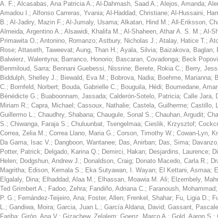
A. F.
;
Alcasabas, Ana Patricia A.
;
Al-Dahmash, Saad A.
;
Alejos, Amanda
;
Ale
Amadou I.
;
Alfonso Carreras, Yvania
;
Al-Haddad, Christiane
;
Al-Hussaini, Ha
B.
;
Al-Jadiry, Mazin F.
;
Al-Jumaly, Usama
;
Alkatan, Hind M.
;
All-Eriksson, Ch
Almeida, Argentino A.
;
Alsawidi, Khalifa M.
;
Al-Shaheen, Athar A. S. M.
;
Al-S
Primawita O.
;
Antonino, Romanzo
;
Astbury, Nicholas J.
;
Atalay, Hatice T.
;
At
Rose
;
Attaseth, Taweevat
;
Aung, Than H.
;
Ayala, Silvia
;
Baizakova, Baglan
;
Balwierz, Walentyna
;
Barranco, Honorio
;
Bascaran, Covadonga
;
Beck Popovi
Benmiloud, Sarra
;
Bennani Guebessi, Nissrine
;
Berete, Rokia C.
;
Berry, Jess
Biddulph, Shelley J.
;
Biewald, Eva M.
;
Bobrova, Nadia
;
Boehme, Marianna
;
B
C.
;
Bornfeld, Norbert
;
Bouda, Gabrielle C.
;
Bouguila, Hédi
;
Boumedane, Amar
Bénédicte G.
;
Buaboonnam, Jassada
;
Calderón-Sotelo, Patricia
;
Calle Jara, 
Miriam R.
;
Capra, Michael
;
Cassoux, Nathalie
;
Castela, Guilherme
;
Castillo, 
Guillermo L.
;
Chaudhry, Shabana
;
Chaugule, Sonal S.
;
Chauhan, Argudit
;
Cha
S.
;
Chiwanga, Faraja S.
;
Chuluunbat, Tsengelmaa
;
Cieslik, Krzysztof
;
Cockcr
Correa, Zelia M.
;
Correa Llano, Maria G.
;
Corson, Timothy W.
;
Cowan-Lyn, Kri
Da Gama, Isac V.
;
Dangboon, Wantanee
;
Das, Anirban
;
Das, Sima
;
Davanzo,
Potter, Patrick
;
Delgado, Karina Q.
;
Demirci, Hakan
;
Desjardins, Laurence
;
D
Helen
;
Dodgshun, Andrew J.
;
Donaldson, Craig
;
Donato Macedo, Carla R.
;
Dr
Magritha
;
Edison, Kemala S.
;
Eka Sutyawan, I. Wayan
;
El Kettani, Asmaa
;
E
Elgalaly, Dina
;
Elhaddad, Alaa M.
;
Elhassan, Moawia M. Ali
;
Elzembely, Mah
Ted Grimbert A.
;
Fadoo, Zehra
;
Fandiño, Adriana C.
;
Faranoush, Mohammad
P. G.
;
Fernández-Teijeiro, Ana
;
Foster, Allen
;
Frenkel, Shahar
;
Fu, Ligia D.
;
F
L.
;
Gandiwa, Moira
;
Garcia, Juan L.
;
García Aldana, David
;
Gassant, Pascale
Fariba
;
Girón, Ana V.
;
Gizachew, Zelalem
;
Goenz, Marco A.
;
Gold, Aaron S.
;