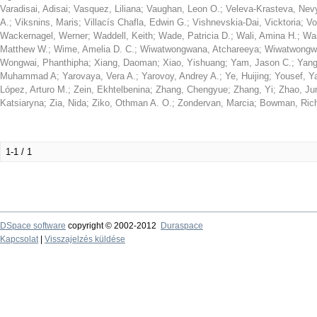
Varadisai, Adisai
;
Vasquez, Liliana
;
Vaughan, Leon O.
;
Veleva-Krasteva, Nev
A.
;
Viksnins, Maris
;
Villacís Chafla, Edwin G.
;
Vishnevskia-Dai, Vicktoria
;
Vo
Wackernagel, Werner
;
Waddell, Keith
;
Wade, Patricia D.
;
Wali, Amina H.
;
Wan
Matthew W.
;
Wime, Amelia D. C.
;
Wiwatwongwana, Atchareeya
;
Wiwatwongw
Wongwai, Phanthipha
;
Xiang, Daoman
;
Xiao, Yishuang
;
Yam, Jason C.
;
Yang
Muhammad A
;
Yarovaya, Vera A.
;
Yarovoy, Andrey A.
;
Ye, Huijing
;
Yousef, Y
López, Arturo M.
;
Zein, Ekhtelbenina
;
Zhang, Chengyue
;
Zhang, Yi
;
Zhao, Ju
Katsiaryna
;
Zia, Nida
;
Ziko, Othman A. O.
;
Zondervan, Marcia
;
Bowman, Ric
1-1 / 1
DSpace software
copyright © 2002-2012
Duraspace
Kapcsolat
|
Visszajelzés küldése