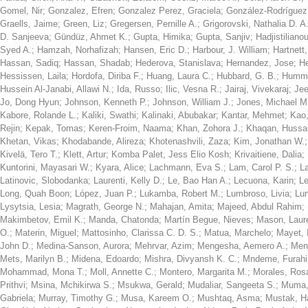
Gomel, Nir
;
Gonzalez, Efren
;
Gonzalez Perez, Graciela
;
González-Rodríguez,
Graells, Jaime
;
Green, Liz
;
Gregersen, Pernille A.
;
Grigorovski, Nathalia D. A
D. Sanjeeva
;
Gündüz, Ahmet K.
;
Gupta, Himika
;
Gupta, Sanjiv
;
Hadjistiliano
Syed A.
;
Hamzah, Norhafizah
;
Hansen, Eric D.
;
Harbour, J. William
;
Hartnett
Hassan, Sadiq
;
Hassan, Shadab
;
Hederova, Stanislava
;
Hernandez, Jose
;
He
Hessissen, Laila
;
Hordofa, Diriba F.
;
Huang, Laura C.
;
Hubbard, G. B.
;
Humml
Hussein Al-Janabi, Allawi N.
;
Ida, Russo
;
Ilic, Vesna R.
;
Jairaj, Vivekaraj
;
Jee
Jo, Dong Hyun
;
Johnson, Kenneth P.
;
Johnson, William J.
;
Jones, Michael M
Kabore, Rolande L.
;
Kaliki, Swathi
;
Kalinaki, Abubakar
;
Kantar, Mehmet
;
Kao,
Rejin
;
Kepak, Tomas
;
Keren-Froim, Naama
;
Khan, Zohora J.
;
Khaqan, Hussai
Khetan, Vikas
;
Khodabande, Alireza
;
Khotenashvili, Zaza
;
Kim, Jonathan W.
Kivelä, Tero T.
;
Klett, Artur
;
Komba Palet, Jess Elio Kosh
;
Krivaitiene, Dalia
;
Kuntorini, Mayasari W.
;
Kyara, Alice
;
Lachmann, Eva S.
;
Lam, Carol P. S.
;
L
Latinovic, Slobodanka
;
Laurenti, Kelly D.
;
Le, Bao Han A.
;
Lecuona, Karin
;
Le
Long, Quah Boon
;
López, Juan P.
;
Lukamba, Robert M.
;
Lumbroso, Livia
;
Lu
Lysytsia, Lesia
;
Magrath, George N.
;
Mahajan, Amita
;
Majeed, Abdul Rahim
;
Makimbetov, Emil K.
;
Manda, Chatonda
;
Martín Begue, Nieves
;
Mason, Laur
O.
;
Materin, Miguel
;
Mattosinho, Clarissa C. D. S.
;
Matua, Marchelo
;
Mayet, 
John D.
;
Medina-Sanson, Aurora
;
Mehrvar, Azim
;
Mengesha, Aemero A.
;
Men
Mets, Marilyn B.
;
Midena, Edoardo
;
Mishra, Divyansh K. C.
;
Mndeme, Furahi
Mohammad, Mona T.
;
Moll, Annette C.
;
Montero, Margarita M.
;
Morales, Ros
Prithvi
;
Msina, Mchikirwa S.
;
Msukwa, Gerald
;
Mudaliar, Sangeeta S.
;
Muma,
Gabriela
;
Murray, Timothy G.
;
Musa, Kareem O.
;
Mushtaq, Asma
;
Mustak, 