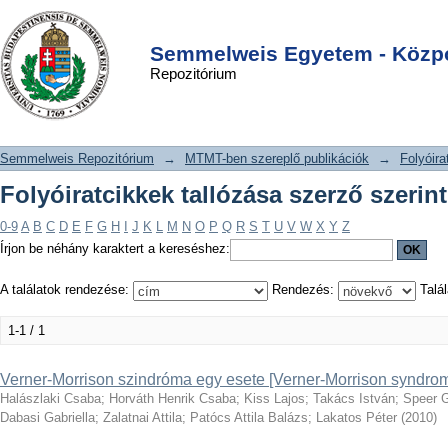
Folyóiratcikkek tallózása szerző
DSpace/Manakin Repository
Login
szerint "Dabasi Gabriella"
Semmelweis Egyetem - Közpo
Repozitórium
Semmelweis Repozitórium
→
MTMT-ben szereplő publikációk
→
Folyóira
Folyóiratcikkek tallózása szerző szerin
0-9
A
B
C
D
E
F
G
H
I
J
K
L
M
N
O
P
Q
R
S
T
U
V
W
X
Y
Z
Írjon be néhány karaktert a kereséshez:
A találatok rendezése:
Rendezés:
Talál
1-1 / 1
Verner-Morrison szindróma egy esete [Verner-Morrison syndrom
Halászlaki Csaba
;
Horváth Henrik Csaba
;
Kiss Lajos
;
Takács István
;
Speer 
Dabasi Gabriella
;
Zalatnai Attila
;
Patócs Attila Balázs
;
Lakatos Péter
(
2010
)