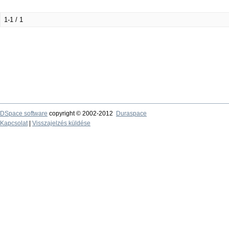
1-1 / 1
DSpace software
copyright © 2002-2012
Duraspace
Kapcsolat
|
Visszajelzés küldése