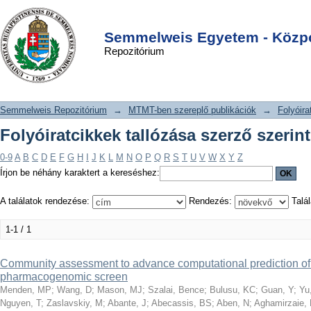
Folyóiratcikkek tallózása szerző
DSpace/Manakin Repository
Login
szerint "Daele, DV"
Semmelweis Egyetem - Közpo
Repozitórium
Semmelweis Repozitórium
→
MTMT-ben szereplő publikációk
→
Folyóira
Folyóiratcikkek tallózása szerző szerin
0-9
A
B
C
D
E
F
G
H
I
J
K
L
M
N
O
P
Q
R
S
T
U
V
W
X
Y
Z
Írjon be néhány karaktert a kereséshez:
A találatok rendezése:
Rendezés:
Talál
1-1 / 1
Community assessment to advance computational prediction of 
pharmacogenomic screen
Menden, MP
;
Wang, D
;
Mason, MJ
;
Szalai, Bence
;
Bulusu, KC
;
Guan, Y
;
Yu
Nguyen, T
;
Zaslavskiy, M
;
Abante, J
;
Abecassis, BS
;
Aben, N
;
Aghamirzaie,