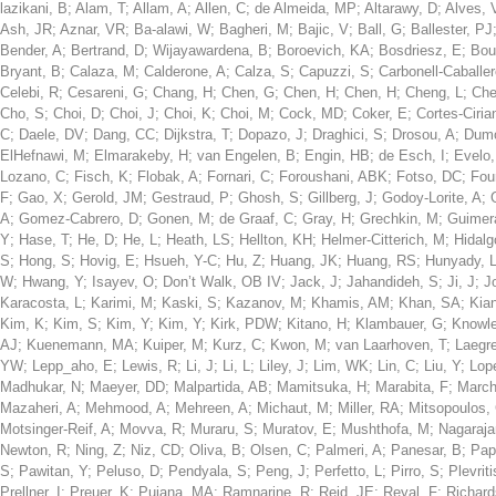
lazikani, B
;
Alam, T
;
Allam, A
;
Allen, C
;
de Almeida, MP
;
Altarawy, D
;
Alves, 
Ash, JR
;
Aznar, VR
;
Ba-alawi, W
;
Bagheri, M
;
Bajic, V
;
Ball, G
;
Ballester, PJ
Bender, A
;
Bertrand, D
;
Wijayawardena, B
;
Boroevich, KA
;
Bosdriesz, E
;
Bou
Bryant, B
;
Calaza, M
;
Calderone, A
;
Calza, S
;
Capuzzi, S
;
Carbonell-Caballer
Celebi, R
;
Cesareni, G
;
Chang, H
;
Chen, G
;
Chen, H
;
Chen, H
;
Cheng, L
;
Che
Cho, S
;
Choi, D
;
Choi, J
;
Choi, K
;
Choi, M
;
Cock, MD
;
Coker, E
;
Cortes-Cirian
C
;
Daele, DV
;
Dang, CC
;
Dijkstra, T
;
Dopazo, J
;
Draghici, S
;
Drosou, A
;
Dumo
ElHefnawi, M
;
Elmarakeby, H
;
van Engelen, B
;
Engin, HB
;
de Esch, I
;
Evelo,
Lozano, C
;
Fisch, K
;
Flobak, A
;
Fornari, C
;
Foroushani, ABK
;
Fotso, DC
;
Fou
F
;
Gao, X
;
Gerold, JM
;
Gestraud, P
;
Ghosh, S
;
Gillberg, J
;
Godoy-Lorite, A
;
A
;
Gomez-Cabrero, D
;
Gonen, M
;
de Graaf, C
;
Gray, H
;
Grechkin, M
;
Guimer
Y
;
Hase, T
;
He, D
;
He, L
;
Heath, LS
;
Hellton, KH
;
Helmer-Citterich, M
;
Hidal
S
;
Hong, S
;
Hovig, E
;
Hsueh, Y-C
;
Hu, Z
;
Huang, JK
;
Huang, RS
;
Hunyady, L
W
;
Hwang, Y
;
Isayev, O
;
Don’t Walk, OB IV
;
Jack, J
;
Jahandideh, S
;
Ji, J
;
J
Karacosta, L
;
Karimi, M
;
Kaski, S
;
Kazanov, M
;
Khamis, AM
;
Khan, SA
;
Kia
Kim, K
;
Kim, S
;
Kim, Y
;
Kim, Y
;
Kirk, PDW
;
Kitano, H
;
Klambauer, G
;
Knowle
AJ
;
Kuenemann, MA
;
Kuiper, M
;
Kurz, C
;
Kwon, M
;
van Laarhoven, T
;
Laegre
YW
;
Lepp_aho, E
;
Lewis, R
;
Li, J
;
Li, L
;
Liley, J
;
Lim, WK
;
Lin, C
;
Liu, Y
;
Lop
Madhukar, N
;
Maeyer, DD
;
Malpartida, AB
;
Mamitsuka, H
;
Marabita, F
;
March
Mazaheri, A
;
Mehmood, A
;
Mehreen, A
;
Michaut, M
;
Miller, RA
;
Mitsopoulos,
Motsinger-Reif, A
;
Movva, R
;
Muraru, S
;
Muratov, E
;
Mushthofa, M
;
Nagaraja
Newton, R
;
Ning, Z
;
Niz, CD
;
Oliva, B
;
Olsen, C
;
Palmeri, A
;
Panesar, B
;
Pap
S
;
Pawitan, Y
;
Peluso, D
;
Pendyala, S
;
Peng, J
;
Perfetto, L
;
Pirro, S
;
Plevriti
Prellner, I
;
Preuer, K
;
Pujana, MA
;
Ramnarine, R
;
Reid, JE
;
Reyal, F
;
Richard