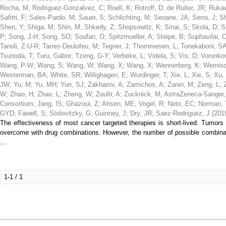
Rocha, M
;
Rodriguez-Gonzalvez, C
;
Roell, K
;
Rotroff, D
;
de Ruiter, JR
;
Ruka
Safitri, F
;
Sales-Pardo, M
;
Sauer, S
;
Schlichting, M
;
Seoane, JA
;
Serra, J
;
S
Shen, Y
;
Shiga, M
;
Shin, M
;
Shkedy, Z
;
Shopsowitz, K
;
Sinai, S
;
Skola, D
;
S
P
;
Song, J-H
;
Song, SO
;
Soufan, O
;
Spitzmueller, A
;
Steipe, B
;
Suphavilai, 
Tanoli, Z-U-R
;
Tarres-Deulofeu, M
;
Tegner, J
;
Thommesen, L
;
Tonekaboni, S
Tsunoda, T
;
Turu, Gábor
;
Tzeng, G-Y
;
Verbeke, L
;
Videla, S
;
Vis, D
;
Voronko
Wang, P-W
;
Wang, S
;
Wang, W
;
Wang, X
;
Wang, X
;
Wennerberg, K
;
Wernisc
Westerman, BA
;
White, SR
;
Willighagen, E
;
Wurdinger, T
;
Xie, L
;
Xie, S
;
Xu,
JW
;
Yu, M
;
Yu, MH
;
Yun, SJ
;
Zakharov, A
;
Zamichos, A
;
Zanin, M
;
Zeng, L
;
W
;
Zhao, H
;
Zhao, L
;
Zheng, W
;
Zoufir, A
;
Zucknick, M
;
AstraZeneca-Sanger
Consortium
;
Jang, IS
;
Ghazoui, Z
;
Ahsen, ME
;
Vogel, R
;
Neto, EC
;
Norman, 
GYD
;
Fawell, S
;
Stolovitzky, G
;
Guinney, J
;
Dry, JR
;
Saez-Rodriguez, J
(
201
The effectiveness of most cancer targeted therapies is short-lived. Tumors
overcome with drug combinations. However, the number of possible combinati
...
1-1 / 1