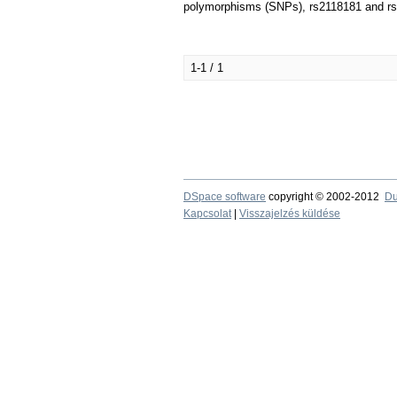
polymorphisms (SNPs), rs2118181 and rs10
1-1 / 1
DSpace software
copyright © 2002-2012
Du
Kapcsolat
|
Visszajelzés küldése