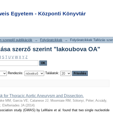
allózása szerző
Login
OA"
is Egyetem - Központi Könyvtár
 szereplő publikációk
→
Folyóiratcikkek
→
Folyóiratcikkek Tallózás szer
ózása szerző szerint "Iakoubova OA"
R
S
T
U
V
W
X
Y
Z
Rendezés:
Találatok:
k for Thoracic Aortic Aneurysm and Dissection.
uke MM
;
Garcia VE
;
Catanese JJ
;
Moomiaie RM
;
Sótonyi, Péter
;
Acsády,
M
;
Elefteriades JA
(
2014
)
iation study (GWAS) by LeMaire et al. found that two single nucleotide