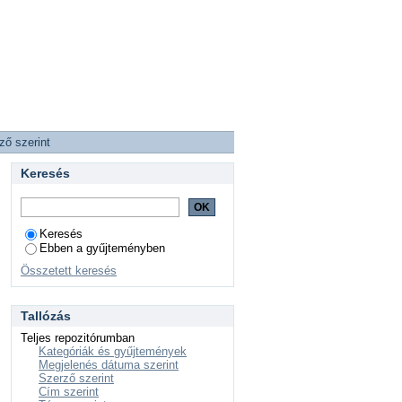
ző szerint
Keresés
Keresés
Ebben a gyűjteményben
Összetett keresés
Tallózás
Teljes repozitórumban
Kategóriák és gyűjtemények
Megjelenés dátuma szerint
Szerző szerint
Cím szerint