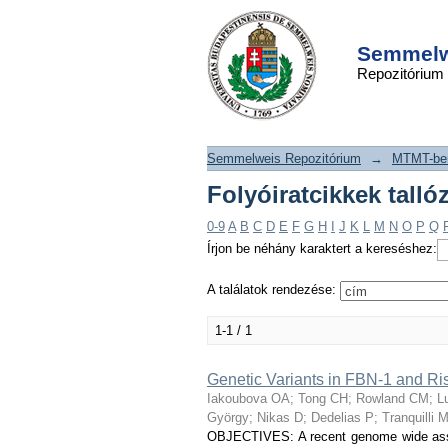
Folyóiratcikkek t
DSpace/Manakin Repository
szerint "Iakoubova 
Semmelwe
Repozitórium
Semmelweis Repozitórium
→
MTMT-ben
Folyóiratcikkek tall
0-9
A
B
C
D
E
F
G
H
I
J
K
L
M
N
O
P
Q
Írjon be néhány karaktert a kereséshez:
A találatok rendezése:
1-1 / 1
Genetic Variants in FBN-1 and Ris
Iakoubova OA
;
Tong CH
;
Rowland CM
;
L
György
;
Nikas D
;
Dedelias P
;
Tranquilli 
OBJECTIVES: A recent genome wide assoc