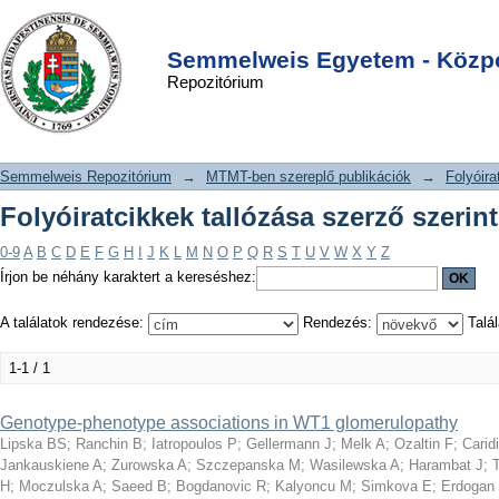
Folyóiratcikkek tallózása szerző
DSpace/Manakin Repository
Login
szerint "Iatropoulos P"
Semmelweis Egyetem - Közpo
Repozitórium
Semmelweis Repozitórium
→
MTMT-ben szereplő publikációk
→
Folyóira
Folyóiratcikkek tallózása szerző szerin
0-9
A
B
C
D
E
F
G
H
I
J
K
L
M
N
O
P
Q
R
S
T
U
V
W
X
Y
Z
Írjon be néhány karaktert a kereséshez:
A találatok rendezése:
Rendezés:
Talál
1-1 / 1
Genotype-phenotype associations in WT1 glomerulopathy
Lipska BS
;
Ranchin B
;
Iatropoulos P
;
Gellermann J
;
Melk A
;
Ozaltin F
;
Carid
Jankauskiene A
;
Zurowska A
;
Szczepanska M
;
Wasilewska A
;
Harambat J
;
H
;
Moczulska A
;
Saeed B
;
Bogdanovic R
;
Kalyoncu M
;
Simkova E
;
Erdogan