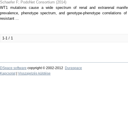
Schaefer F
;
PodoNet Consortium
(
2014
)
WT1 mutations cause a wide spectrum of renal and extrarenal manifes
prevalence, phenotype spectrum, and genotype-phenotype correlations of 
resistant ...
1-1 / 1
DSpace software
copyright © 2002-2012
Duraspace
Kapcsolat
|
Visszajelzés küldése