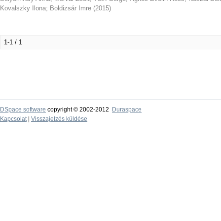
Kovalszky Ilona
;
Boldizsár Imre
(
2015
)
1-1 / 1
DSpace software
copyright © 2002-2012
Duraspace
Kapcsolat
|
Visszajelzés küldése