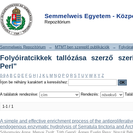
Folyóiratcikkek tallózása szerző
DSpace/Manakin Repository
Login
szerint "Ibolya Molnár-Perl"
Semmelweis Egyetem - Közpo
Repozitórium
Semmelweis Repozitórium
→
MTMT-ben szereplő publikációk
→
Folyóira
Folyóiratcikkek tallózása szerző szer
Perl"
0-9
A
B
C
D
E
F
G
H
I
J
K
L
M
N
O
P
Q
R
S
T
U
V
W
X
Y
Z
Írjon be néhány karaktert a kereséshez:
A találatok rendezése:
Rendezés:
Talál
1-1 / 1
A simple and effective enrichment process of the antiproliferati
endogenous enzymatic hydrolysis of Serratula tinctoria and Arct
Sólyomváry Anna
;
Mervai Zsolt
;
Tóth Gergő
;
Ágnes Evelin Ress
;
Noszál Bél