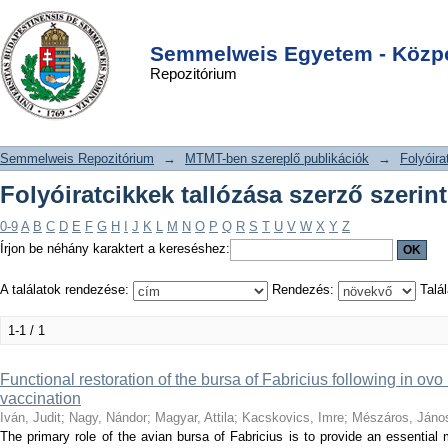
Folyóiratcikkek tallózása szerző
DSpace/Manakin Repository
Login
szerint "Kacskovics, Imre"
Semmelweis Egyetem - Közpo
Repozitórium
Semmelweis Repozitórium
→
MTMT-ben szereplő publikációk
→
Folyóira
Folyóiratcikkek tallózása szerző szerin
0-9
A
B
C
D
E
F
G
H
I
J
K
L
M
N
O
P
Q
R
S
T
U
V
W
X
Y
Z
Írjon be néhány karaktert a kereséshez:
A találatok rendezése:
Rendezés:
Talál
1-1 / 1
Functional restoration of the bursa of Fabricius following in ovo
vaccination
Iván, Judit
;
Nagy, Nándor
;
Magyar, Attila
;
Kacskovics, Imre
;
Mészáros, Jáno
The primary role of the avian bursa of Fabricius is to provide an essentia