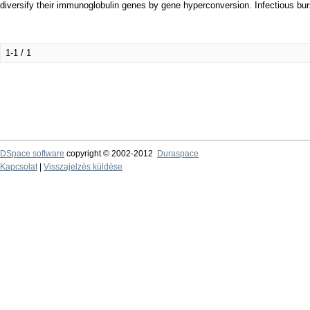
diversify their immunoglobulin genes by gene hyperconversion. Infectious burs
1-1 / 1
DSpace software
copyright © 2002-2012
Duraspace
Kapcsolat
|
Visszajelzés küldése