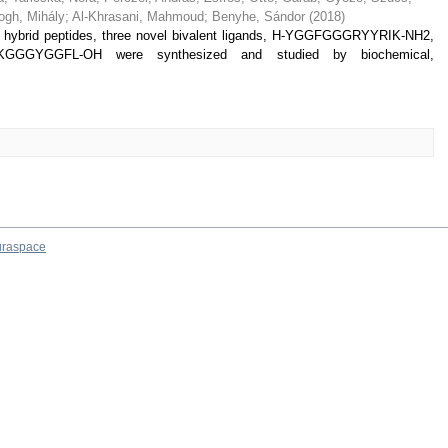
ogh, Mihály
;
Al-Khrasani, Mahmoud
;
Benyhe, Sándor
(
2018
)
tin hybrid peptides, three novel bivalent ligands, H-YGGFGGGRYYRIK-NH2,
GGGYGGFL-OH were synthesized and studied by biochemical,
raspace