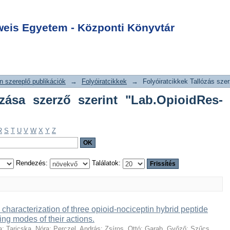
allózása szerző
Login
Res-Benyhe"
is Egyetem - Központi Könyvtár
 szereplő publikációk
→
Folyóiratcikkek
→
Folyóiratcikkek Tallózás szer
lózása szerző szerint "Lab.OpioidRes-
R
S
T
U
V
W
X
Y
Z
Rendezés:
Találatok:
haracterization of three opioid-nociceptin hybrid peptide
ring modes of their actions.
a
;
Taricska, Nóra
;
Perczel, András
;
Zsíros, Ottó
;
Garab, Győző
;
Szűcs,