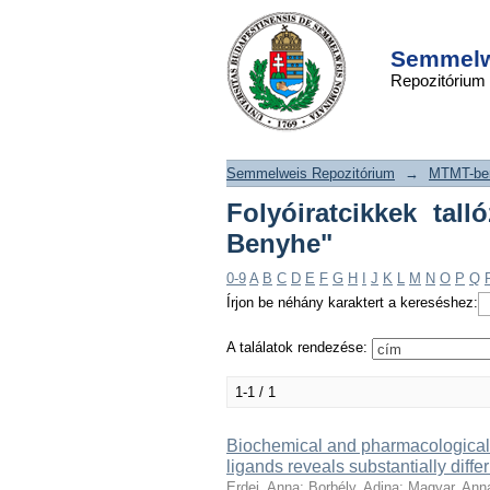
Folyóiratcikkek t
DSpace/Manakin Repository
szerint "Lab.Opioid
Semmelwe
Repozitórium
Semmelweis Repozitórium
→
MTMT-ben
Folyóiratcikkek tal
Benyhe"
0-9
A
B
C
D
E
F
G
H
I
J
K
L
M
N
O
P
Q
Írjon be néhány karaktert a kereséshez:
A találatok rendezése:
1-1 / 1
Biochemical and pharmacological c
ligands reveals substantially diffe
Erdei, Anna
;
Borbély, Adina
;
Magyar, Ann