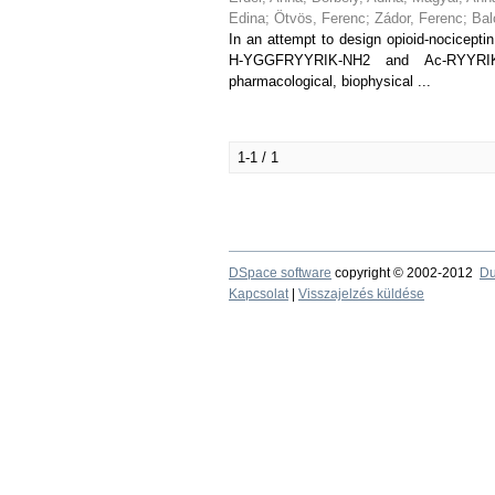
Edina
;
Ötvös, Ferenc
;
Zádor, Ferenc
;
Bal
In an attempt to design opioid-nocicep
H-YGGFRYYRIK-NH2 and Ac-RYYRIK
pharmacological, biophysical ...
1-1 / 1
DSpace software
copyright © 2002-2012
Du
Kapcsolat
|
Visszajelzés küldése