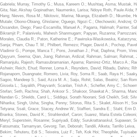
Gabriela
;
Murray, Timothy G.
;
Musa, Kareem O.
;
Mushtaq, Asma
;
Mustak, 
Gita
;
Nair, Akshay Gopinathan
;
Naumenko, Larisa
;
Ndoye Roth, Paule Aïda
;
Hang
;
Nieves, Rosa M.
;
Nikitovic, Marina
;
Nkanga, Elizabeth D.
;
Nkumbe, H
Mutale
;
Obono-Obiang, Ghislaine
;
Oguego, Ngozi C.
;
Olechowski, Andrzej
;
O
Ossandon, Diego
;
Paez-Escamilla, Manuel A.
;
Pagarra, Halimah
;
Painter, Sal
Bikramjit P.
;
Palanivelu, Mahesh Shanmugam
;
Papyan, Ruzanna
;
Parrozzani
Morales, Claudia R.
;
Paton, Katherine E.
;
Pawinska-Wasikowska, Katarzyna
Sanja
;
Pham, Chau T. M.
;
Philbert, Remezo
;
Plager, David A.
;
Pochop, Pave
Vladimir G.
;
Pompe, Manca T.
;
Pons, Jonathan J.
;
Prat, Daphna
;
Prom, Vire
Qayyum, Seema
;
Qian, Jiang
;
Rahman, Ardizal
;
Rahman, Salman
;
Rahmat, 
Ramanjulu, Rajesh
;
Ramasubramanian, Aparna
;
Ramirez-Ortiz, Marco A.
;
Rao
Ashwin
;
Reich, Ehud
;
Renner, Lorna A.
;
Reynders, David
;
Ribadu, Dahiru
;
Ri
Rojanaporn, Duangnate
;
Romero, Livia
;
Roy, Soma R.
;
Saab, Raya H.
;
Saaky
Sagoo, Mandeep S.
;
Said, Azza M. A.
;
Saiju, Rohit
;
Salas, Beatriz
;
San Rom
Gissela L.
;
Sayalith, Phayvanh
;
Scanlan, Trish A.
;
Schefler, Amy C.
;
Schoem
Stefan
;
Seth, Rachna
;
Shah, Ankoor S.
;
Shakoor, Shawkat A.
;
Sharma, Mano
Nandan G.
;
Shields, Carol L.
;
Siddiqui, Sorath Noorani
;
Sidi Cheikh, Sidi
;
Sil
Niharika
;
Singh, Usha
;
Singha, Penny
;
Sitorus, Rita S.
;
Skalet, Alison H.
;
Soe
Tetyana
;
Ssali, Grace
;
Stacey, Andrew W.
;
Staffieri, Sandra E.
;
Stahl, Erin D.
Branka
;
Stones, David K.
;
Strahlendorf, Caron
;
Suarez, Maria Estela Coleoni
Meryl
;
Superstein, Rosanne
;
Supriyadi, Eddy
;
Surukrattanaskul, Supawan
;
S
Fatoumata
;
Tamamyan, Gevorg
;
Tan, Deborah
;
Tandili, Alketa
;
Tarrillo Leiva
Bekim
;
Tehuteru, Edi S.
;
Teixeira, Luiz F.
;
Teh, Kok Hoi
;
Theophile, Tuyisabe