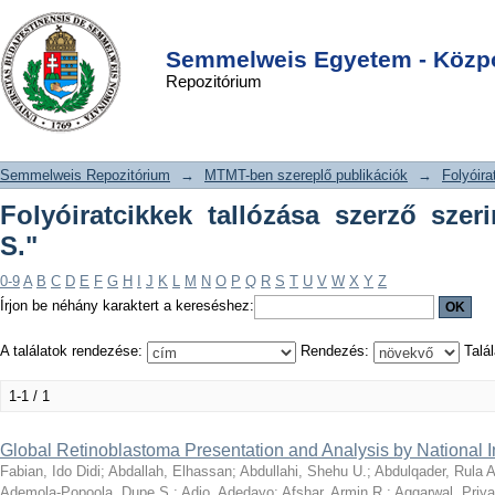
Folyóiratcikkek tallózása szerző
DSpace/Manakin Repository
Login
szerint "Lachmann, Eva S."
Semmelweis Egyetem - Közpo
Repozitórium
Semmelweis Repozitórium
→
MTMT-ben szereplő publikációk
→
Folyóira
Folyóiratcikkek tallózása szerző sze
S."
0-9
A
B
C
D
E
F
G
H
I
J
K
L
M
N
O
P
Q
R
S
T
U
V
W
X
Y
Z
Írjon be néhány karaktert a kereséshez:
A találatok rendezése:
Rendezés:
Talál
1-1 / 1
Global Retinoblastoma Presentation and Analysis by National 
Fabian, Ido Didi
;
Abdallah, Elhassan
;
Abdullahi, Shehu U.
;
Abdulqader, Rula A
Ademola-Popoola, Dupe S.
;
Adio, Adedayo
;
Afshar, Armin R.
;
Aggarwal, Priy