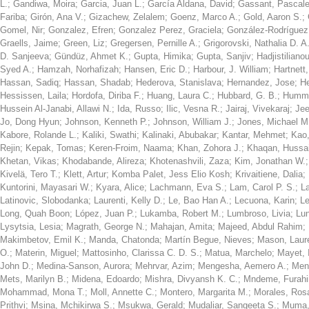
L.
;
Gandiwa, Moira
;
Garcia, Juan L.
;
García Aldana, David
;
Gassant, Pascale
Fariba
;
Girón, Ana V.
;
Gizachew, Zelalem
;
Goenz, Marco A.
;
Gold, Aaron S.
;
Gomel, Nir
;
Gonzalez, Efren
;
Gonzalez Perez, Graciela
;
González-Rodríguez,
Graells, Jaime
;
Green, Liz
;
Gregersen, Pernille A.
;
Grigorovski, Nathalia D. A
D. Sanjeeva
;
Gündüz, Ahmet K.
;
Gupta, Himika
;
Gupta, Sanjiv
;
Hadjistiliano
Syed A.
;
Hamzah, Norhafizah
;
Hansen, Eric D.
;
Harbour, J. William
;
Hartnett
Hassan, Sadiq
;
Hassan, Shadab
;
Hederova, Stanislava
;
Hernandez, Jose
;
He
Hessissen, Laila
;
Hordofa, Diriba F.
;
Huang, Laura C.
;
Hubbard, G. B.
;
Humml
Hussein Al-Janabi, Allawi N.
;
Ida, Russo
;
Ilic, Vesna R.
;
Jairaj, Vivekaraj
;
Jee
Jo, Dong Hyun
;
Johnson, Kenneth P.
;
Johnson, William J.
;
Jones, Michael M
Kabore, Rolande L.
;
Kaliki, Swathi
;
Kalinaki, Abubakar
;
Kantar, Mehmet
;
Kao,
Rejin
;
Kepak, Tomas
;
Keren-Froim, Naama
;
Khan, Zohora J.
;
Khaqan, Hussai
Khetan, Vikas
;
Khodabande, Alireza
;
Khotenashvili, Zaza
;
Kim, Jonathan W.
Kivelä, Tero T.
;
Klett, Artur
;
Komba Palet, Jess Elio Kosh
;
Krivaitiene, Dalia
;
Kuntorini, Mayasari W.
;
Kyara, Alice
;
Lachmann, Eva S.
;
Lam, Carol P. S.
;
L
Latinovic, Slobodanka
;
Laurenti, Kelly D.
;
Le, Bao Han A.
;
Lecuona, Karin
;
Le
Long, Quah Boon
;
López, Juan P.
;
Lukamba, Robert M.
;
Lumbroso, Livia
;
Lu
Lysytsia, Lesia
;
Magrath, George N.
;
Mahajan, Amita
;
Majeed, Abdul Rahim
;
Makimbetov, Emil K.
;
Manda, Chatonda
;
Martín Begue, Nieves
;
Mason, Laur
O.
;
Materin, Miguel
;
Mattosinho, Clarissa C. D. S.
;
Matua, Marchelo
;
Mayet, 
John D.
;
Medina-Sanson, Aurora
;
Mehrvar, Azim
;
Mengesha, Aemero A.
;
Men
Mets, Marilyn B.
;
Midena, Edoardo
;
Mishra, Divyansh K. C.
;
Mndeme, Furahi
Mohammad, Mona T.
;
Moll, Annette C.
;
Montero, Margarita M.
;
Morales, Ros
Prithvi
;
Msina, Mchikirwa S.
;
Msukwa, Gerald
;
Mudaliar, Sangeeta S.
;
Muma,