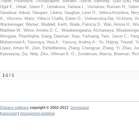
Traoré, Fousseyni
;
Trichaiyaporn, Sumalin
;
Tuncer, Samuray
;
Tyau-Tyau, Ha
Ogul E.
;
Urbak, Steen F.
;
Ushakova, Tatiana L.
;
Usmanov, Rustam H.
;
Valei
Varadisai, Adisai
;
Vasquez, Liliana
;
Vaughan, Leon O.
;
Veleva-Krasteva, Nev
A.
;
Viksnins, Maris
;
Villacís Chafla, Edwin G.
;
Vishnevskia-Dai, Vicktoria
;
Vo
Wackernagel, Werner
;
Waddell, Keith
;
Wade, Patricia D.
;
Wali, Amina H.
;
Wan
Matthew W.
;
Wime, Amelia D. C.
;
Wiwatwongwana, Atchareeya
;
Wiwatwongw
Wongwai, Phanthipha
;
Xiang, Daoman
;
Xiao, Yishuang
;
Yam, Jason C.
;
Yang
Muhammad A
;
Yarovaya, Vera A.
;
Yarovoy, Andrey A.
;
Ye, Huijing
;
Yousef, Y
López, Arturo M.
;
Zein, Ekhtelbenina
;
Zhang, Chengyue
;
Zhang, Yi
;
Zhao, Ju
Katsiaryna
;
Zia, Nida
;
Ziko, Othman A. O.
;
Zondervan, Marcia
;
Bowman, Ric
1-1 / 1
DSpace software
copyright © 2002-2012
Duraspace
Kapcsolat
|
Visszajelzés küldése