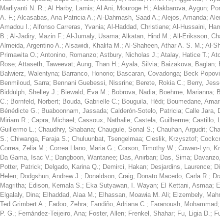
Marliyanti N. R.
;
Al Harby, Lamis
;
Al Ani, Mouroge H.
;
Alakbarova, Aygun
;
Por
A. F.
;
Alcasabas, Ana Patricia A.
;
Al-Dahmash, Saad A.
;
Alejos, Amanda
;
Ale
Amadou I.
;
Alfonso Carreras, Yvania
;
Al-Haddad, Christiane
;
Al-Hussaini, Ha
B.
;
Al-Jadiry, Mazin F.
;
Al-Jumaly, Usama
;
Alkatan, Hind M.
;
All-Eriksson, Ch
Almeida, Argentino A.
;
Alsawidi, Khalifa M.
;
Al-Shaheen, Athar A. S. M.
;
Al-S
Primawita O.
;
Antonino, Romanzo
;
Astbury, Nicholas J.
;
Atalay, Hatice T.
;
At
Rose
;
Attaseth, Taweevat
;
Aung, Than H.
;
Ayala, Silvia
;
Baizakova, Baglan
;
Balwierz, Walentyna
;
Barranco, Honorio
;
Bascaran, Covadonga
;
Beck Popovi
Benmiloud, Sarra
;
Bennani Guebessi, Nissrine
;
Berete, Rokia C.
;
Berry, Jess
Biddulph, Shelley J.
;
Biewald, Eva M.
;
Bobrova, Nadia
;
Boehme, Marianna
;
B
C.
;
Bornfeld, Norbert
;
Bouda, Gabrielle C.
;
Bouguila, Hédi
;
Boumedane, Amar
Bénédicte G.
;
Buaboonnam, Jassada
;
Calderón-Sotelo, Patricia
;
Calle Jara, 
Miriam R.
;
Capra, Michael
;
Cassoux, Nathalie
;
Castela, Guilherme
;
Castillo, 
Guillermo L.
;
Chaudhry, Shabana
;
Chaugule, Sonal S.
;
Chauhan, Argudit
;
Cha
S.
;
Chiwanga, Faraja S.
;
Chuluunbat, Tsengelmaa
;
Cieslik, Krzysztof
;
Cockcr
Correa, Zelia M.
;
Correa Llano, Maria G.
;
Corson, Timothy W.
;
Cowan-Lyn, Kri
Da Gama, Isac V.
;
Dangboon, Wantanee
;
Das, Anirban
;
Das, Sima
;
Davanzo,
Potter, Patrick
;
Delgado, Karina Q.
;
Demirci, Hakan
;
Desjardins, Laurence
;
D
Helen
;
Dodgshun, Andrew J.
;
Donaldson, Craig
;
Donato Macedo, Carla R.
;
Dr
Magritha
;
Edison, Kemala S.
;
Eka Sutyawan, I. Wayan
;
El Kettani, Asmaa
;
E
Elgalaly, Dina
;
Elhaddad, Alaa M.
;
Elhassan, Moawia M. Ali
;
Elzembely, Mah
Ted Grimbert A.
;
Fadoo, Zehra
;
Fandiño, Adriana C.
;
Faranoush, Mohammad
P. G.
;
Fernández-Teijeiro, Ana
;
Foster, Allen
;
Frenkel, Shahar
;
Fu, Ligia D.
;
F