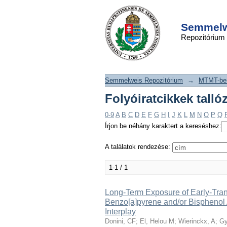
Folyóiratcikkek t
DSpace/Manakin Repository
szerint "Lachuer, J"
Semmelwe
Repozitórium
Semmelweis Repozitórium
→
MTMT-ben
Folyóiratcikkek talló
0-9
A
B
C
D
E
F
G
H
I
J
K
L
M
N
O
P
Q
Írjon be néhány karaktert a kereséshez:
A találatok rendezése:
1-1 / 1
Long-Term Exposure of Early-Tr
Benzo[a]pyrene and/or Bispheno
Interplay
Donini, CF
;
El, Helou M
;
Wierinckx, A
;
Gy