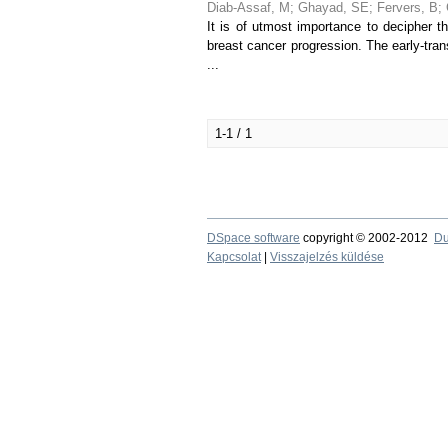
Diab-Assaf, M
;
Ghayad, SE
;
Fervers, B
;
It is of utmost importance to decipher 
breast cancer progression. The early-tr
...
1-1 / 1
DSpace software
copyright © 2002-2012
Du
Kapcsolat
|
Visszajelzés küldése