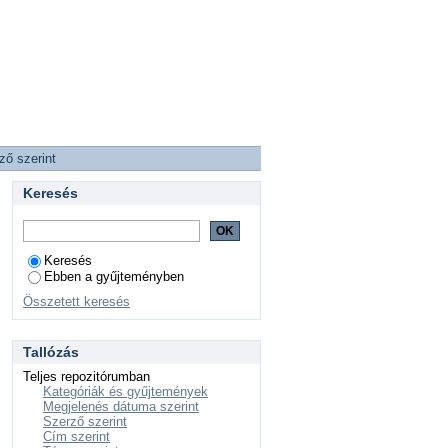
ző szerint
Keresés
Keresés
Ebben a gyűjteményben
Összetett keresés
Tallózás
Teljes repozitórumban
Kategóriák és gyűjtemények
Megjelenés dátuma szerint
Szerző szerint
Cím szerint