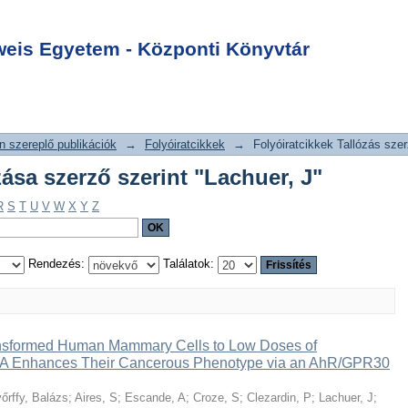
allózása szerző
Login
is Egyetem - Központi Könyvtár
 szereplő publikációk
→
Folyóiratcikkek
→
Folyóiratcikkek Tallózás szer
zása szerző szerint "Lachuer, J"
R
S
T
U
V
W
X
Y
Z
Rendezés:
Találatok:
ansformed Human Mammary Cells to Low Doses of
l A Enhances Their Cancerous Phenotype via an AhR/GPR30
őrffy, Balázs
;
Aires, S
;
Escande, A
;
Croze, S
;
Clezardin, P
;
Lachuer, J
;