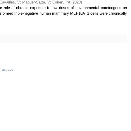
Cavaillès, V
;
Maguer-Satta, V
;
Cohen, PA
(
2020
)
the role of chronic exposure to low doses of environmental carcinogens on
ansformed triple-negative human mammary MCF10AT1 cells were chronically
raspace