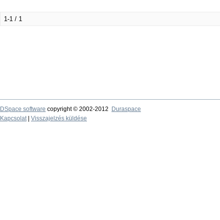
1-1 / 1
DSpace software
copyright © 2002-2012
Duraspace
Kapcsolat
|
Visszajelzés küldése