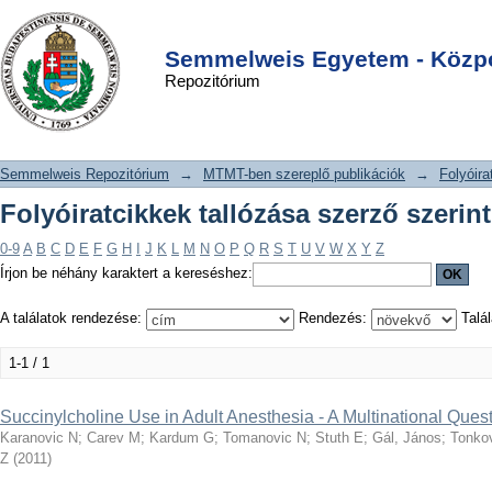
Folyóiratcikkek tallózása szerző
DSpace/Manakin Repository
Login
szerint "Racic G"
Semmelweis Egyetem - Közpo
Repozitórium
Semmelweis Repozitórium
→
MTMT-ben szereplő publikációk
→
Folyóira
Folyóiratcikkek tallózása szerző szerin
0-9
A
B
C
D
E
F
G
H
I
J
K
L
M
N
O
P
Q
R
S
T
U
V
W
X
Y
Z
Írjon be néhány karaktert a kereséshez:
A találatok rendezése:
Rendezés:
Talál
1-1 / 1
Succinylcholine Use in Adult Anesthesia - A Multinational Ques
Karanovic N
;
Carev M
;
Kardum G
;
Tomanovic N
;
Stuth E
;
Gál, János
;
Tonko
Z
(
2011
)